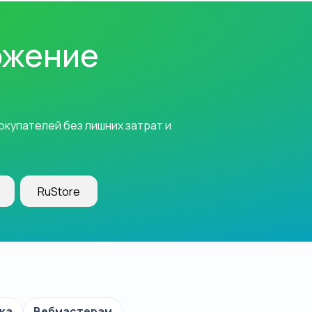
ожение
купателей без лишних затрат и
RuStore
ка
Вебмастерам