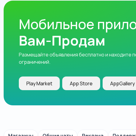
Мобильное прил
Вам-Продам
Размещайте объявления бесплатно и находите по
ограничений.
Play Market
App Store
AppGallery
Магазины
Общие чаты
Реклама
Поддерж