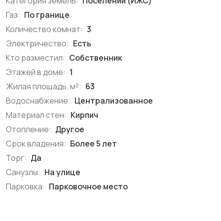
Категория земель:
Поселений (ИЖС)
Газ:
По границе
Количество комнат:
3
Электричество:
Есть
Кто разместил:
Собственник
Этажей в доме:
1
Жилая площадь, м²:
63
Водоснабжение:
Централизованное
Материал стен:
Кирпич
Отопление:
Другое
Срок владения:
Более 5 лет
Торг:
Да
Санузлы:
На улице
Парковка:
Парковочное место