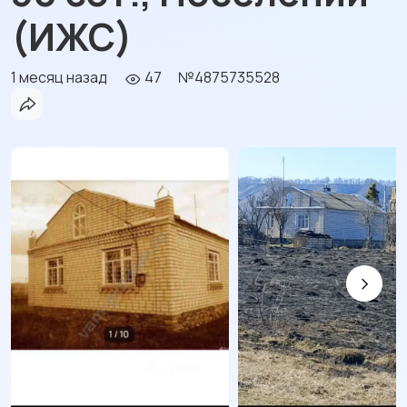
(ИЖС)
1 месяц назад
47
№4875735528