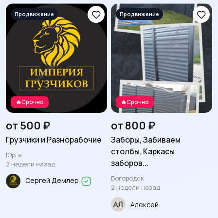
интерьера
449
210
Освещение
Посуда
191
1870
🔥Срочно
🔥Срочно
Кухонные гарнитуры
Охрана и
сигнализации
72
16
от 500 ₽
от 800 ₽
Грузчики и Разнорабочие
Заборы, Забиваем
столбы, Каркасы
Юрга
заборов...
Сад и огород
Садовая мебель
2 недели назад
490
36
Богородск
Сергей Демлер
2 недели назад
Алексей