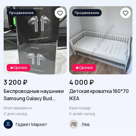
Другое
422
🔥Срочно
🔥Срочно
3 200 ₽
4 000 ₽
Беспроводные наушники
Детская кроватка 160*70
Samsung Galaxy Bud...
IKEA
Благовещенск
Краснодар
2 дня назад
5 дней назад
Гаджет Маркет
Лев