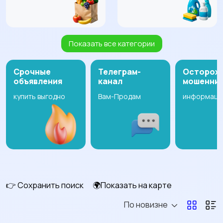
Показать все категории
Стенки, шкафы,
Диваны и кресла
1657
комоды
764
Срочные
Телеграм-
Осторож
объявления
канал
мошенни
купить выгодно
Вам-Продам
информаци
Кровати и матрасы
Подставки и тумбы
22
621
Столы и стулья
Текстиль и ковры
376
299
👉 Сохранить поиск
🌍Показать на карте
По новизне
Оформление
Растения и семена