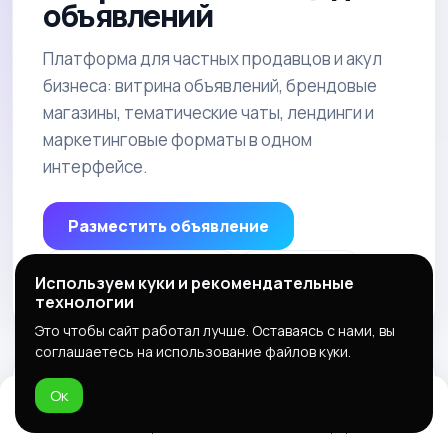
объявлений
Платформа для частных продавцов и акул
бизнеса: витрина объявлений, брендовые
магазины, тематические чаты, лендинги и
маркетинговые форматы в одном
интерфейсе.
Разместить объявление
Открыть магазин
Реклама
Используем куки и рекомендательные
технологии
Это чтобы сайт работал лучше. Оставаясь с нами, вы
соглашаетесь на использование файлов куки.
ПРИЛОЖЕНИЕ
Ок
Управляйте объявлениями с
Домой
Избранное
Добавить
Чат
Профиль
телефона