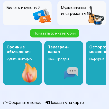
Билеты и купоны
Музыкальные
2
инструменты
59
Показать все категории
Видеофильмы
Книги и журналы
13
871
Срочные
Телеграм-
Осторож
объявления
канал
мошенни
купить выгодно
Вам-Продам
информаци
Коллекционирование
Материалы для
творчества
1005
274
Настольные игры
Другое
180
51
👉 Сохранить поиск
🌍Показать на карте