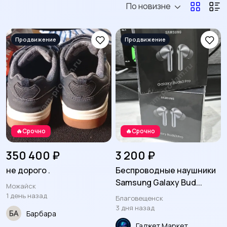
По новизне
Путешествия и отдых
8
🔥Срочно
🔥Срочно
350 400 ₽
3 200 ₽
не дорого .
Беспроводные наушники
Samsung Galaxy Bud...
Можайск
1 день назад
Благовещенск
3 дня назад
Барбара
Гаджет Маркет