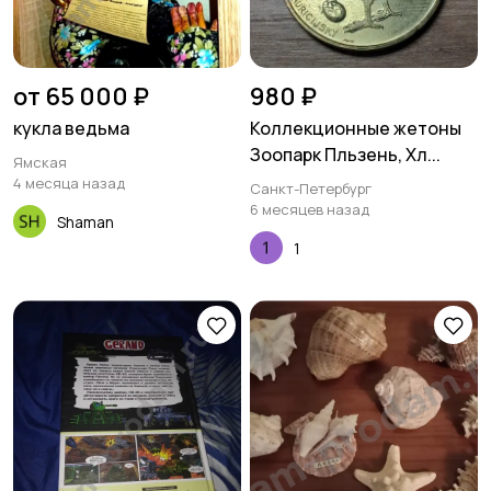
от 65 000 ₽
980 ₽
кукла ведьма
Коллекционные жетоны
Зоопарк Пльзень, Хл...
Ямская
4 месяца назад
Санкт-Петербург
6 месяцев назад
Shaman
1