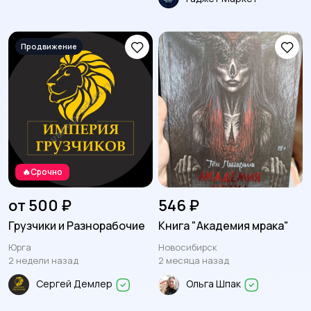
🔥Срочно
от 500 ₽
546 ₽
Грузчики и Разнорабочие
Книга "Академия мрака"
Юрга
Новосибирск
2 недели назад
2 месяца назад
Сергей Демлер
Ольга Шпак