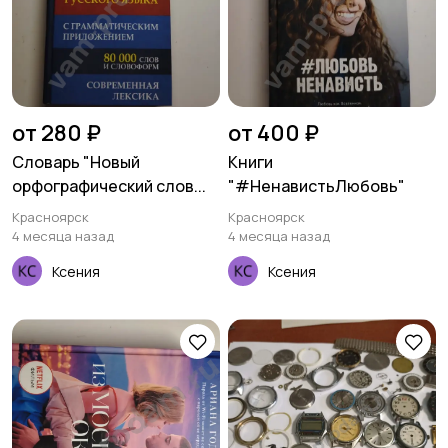
от 280 ₽
от 400 ₽
Словарь "Новый
Книги
орфографический слов...
"#НенавистьЛюбовь"
Красноярск
Красноярск
4 месяца назад
4 месяца назад
Ксения
Ксения