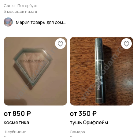
Санкт-Петербург
5 месяцев назад
Мария|товары для дома и другое
от 850 ₽
от 350 ₽
косметика
тушь Орифлейм
Щербинино
Самара