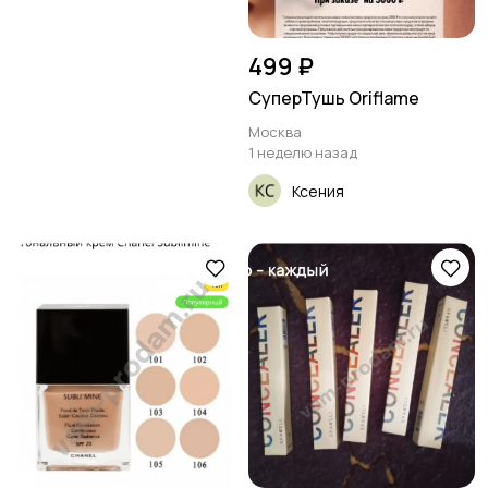
499 ₽
СуперТушь Oriflame
Москва
1 неделю назад
Ксения