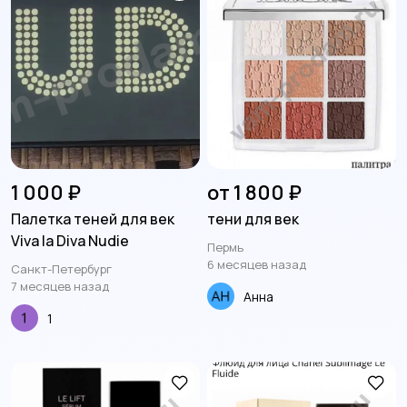
1 000 ₽
от 1 800 ₽
Палетка теней для век
тени для век
Viva la Diva Nudie
Пермь
6 месяцев назад
Санкт-Петербург
7 месяцев назад
Анна
1