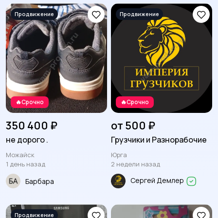
загара
1
🔥Срочно
🔥Срочно
350 400 ₽
от 500 ₽
не дорого .
Грузчики и Разнорабочие
Можайск
Юрга
1 день назад
2 недели назад
Сергей Демлер
Барбара