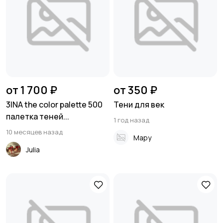
от 1 700 ₽
от 350 ₽
3INA the color palette 500
Тени для век
палетка теней...
1 год назад
10 месяцев назад
Мару
Julia