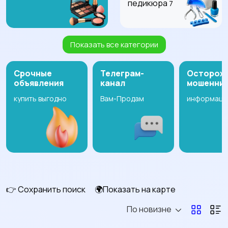
педикюра
7
Показать все категории
Товары для здоровья
Крема, гели, уход за
кожей
159
36
Срочные
Телеграм-
Осторож
объявления
канал
мошенни
купить выгодно
Вам-Продам
информаци
Мыло, пасты, товары
Шампуни, маски, уход
для гигиены
за волосами
19
8
Парфюмерия
Тату, товары для
165
татуажа
6
👉 Сохранить поиск
🌍Показать на карте
По новизне
Солярии, товары для
Другое
27