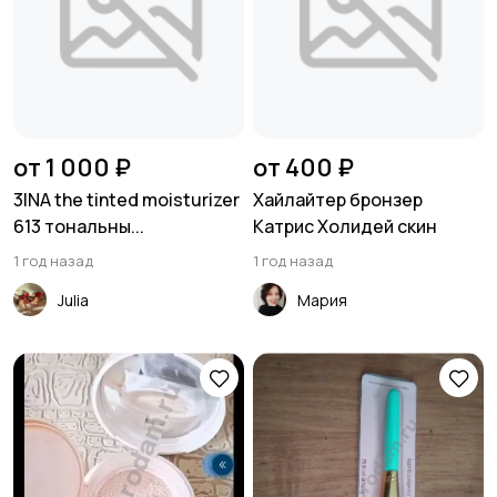
от 1 000 ₽
от 400 ₽
3INA the tinted moisturizer
Хайлайтер бронзер
613 тональны...
Катрис Холидей скин
1 год назад
1 год назад
Julia
Мария