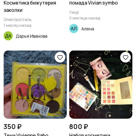
Косметика бижутерия
помада Vivian symbo
заколки
Ужур
2 месяца назад
Электросталь
1 месяц назад
Алена
Дарья Иванова
350 ₽
800 ₽
Тени Vivienne Sabo
Набор косметики