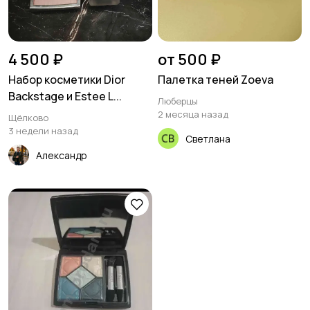
4 500 ₽
от 500 ₽
Набор косметики Dior
Палетка теней Zoeva
Backstage и Estee L...
Люберцы
2 месяца назад
Щёлково
3 недели назад
Светлана
Александр