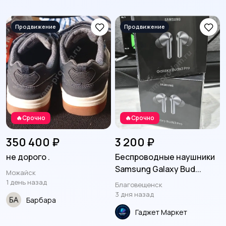
Солярии, товары для
Другое
28
загара
1
🔥Срочно
🔥Срочно
350 400 ₽
3 200 ₽
не дорого .
Беспроводные наушники
Samsung Galaxy Bud...
Можайск
1 день назад
Благовещенск
3 дня назад
Барбара
Гаджет Маркет