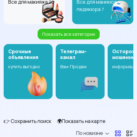
Все для макияжа
Все для маникюра,
20
педикюра
7
Показать все категории
Товары для здоровья
Крема, гели, уход за
кожей
161
36
Срочные
Телеграм-
Осторож
объявления
канал
мошенни
купить выгодно
Вам-Продам
информаци
Мыло, пасты, товары
Шампуни, маски, уход
для гигиены
за волосами
20
8
Парфюмерия
Тату, товары для
165
татуажа
6
👉 Сохранить поиск
🌍Показать на карте
По новизне