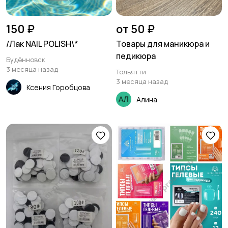
150 ₽
от 50 ₽
/Лак NAIL POLISH\*
Товары для маникюра и
педикюра
Будённовск
3 месяца назад
Тольятти
3 месяца назад
Ксения Горобцова
Алина