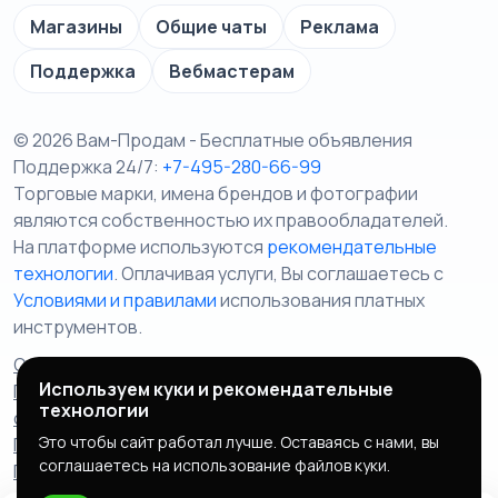
Магазины
Общие чаты
Реклама
Поддержка
Вебмастерам
© 2026 Вам-Продам - Бесплатные объявления
Поддержка 24/7:
+7-495-280-66-99
Торговые марки, имена брендов и фотографии
являются собственностью их правообладателей.
На платформе используются
рекомендательные
технологии
. Оплачивая услуги, Вы соглашаетесь c
Условиями и правилами
использования платных
инструментов.
Отказ от ответственности
Правила сервиса
Используем куки и рекомендательные
Политика конфиденциальности
Пользовательское
технологии
соглашение
Запрещенные товары/услуги
Это чтобы сайт работал лучше. Оставаясь с нами, вы
Правообладателям
Партнерская программа
соглашаетесь на использование файлов куки.
Политика cookie