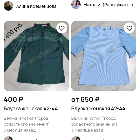
Наталья (Разгружаю гардероб)
Алина Кременцова
400 ₽
от 650 ₽
Блузка женская 42-44
Блузка женская 42-44
Великий Устюг (город
Великий Устюг (город
областного значения)
областного значения)
3 месяца назад
3 месяца назад