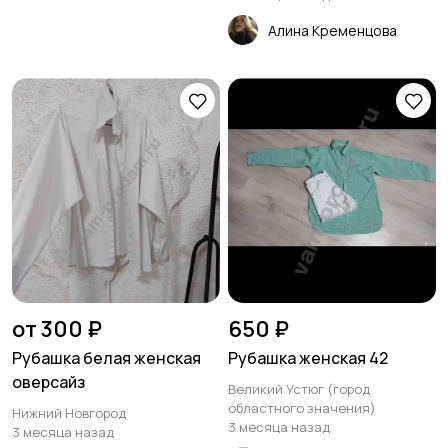
Алина Кременцова
от 300 ₽
650 ₽
Рубашка белая женская
Рубашка женская 42
оверсайз
Великий Устюг (город
областного значения)
Нижний Новгород
3 месяца назад
3 месяца назад