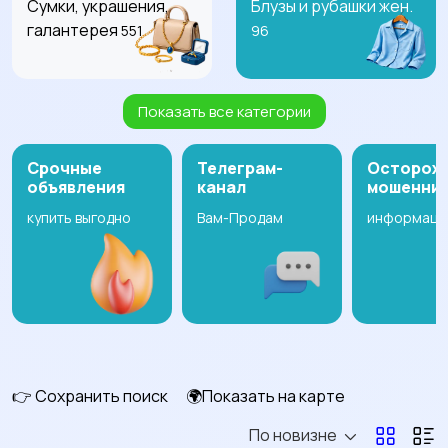
Сумки, украшения,
Блузы и рубашки жен.
галантерея
551
96
Показать все категории
Будущим мамам
Верхняя одежда жен.
3
314
Срочные
Телеграм-
Осторож
объявления
канал
мошенни
купить выгодно
Вам-Продам
информаци
Головные уборы жен.
Домашняя одежда
жен.
117
10
Комбинезоны жен.
Купальники жен.
10
22
👉 Сохранить поиск
🌍Показать на карте
По новизне