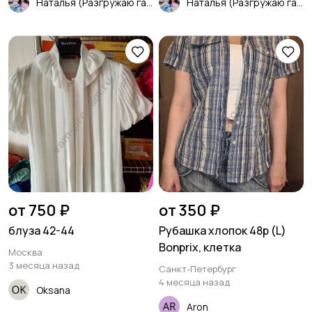
Наталья (Разгружаю гардероб)
Наталья (Разгружаю гардероб)
от 750 ₽
от 350 ₽
блуза 42-44
Рубашка хлопок 48р (L)
Bonprix, клетка
Москва
3 месяца назад
Санкт-Петербург
4 месяца назад
Oksana
Aron