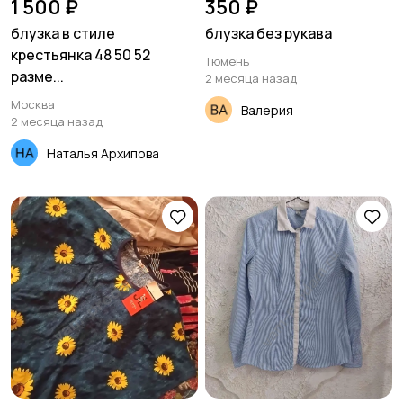
1 500 ₽
350 ₽
блузка в стиле
блузка без рукава
крестьянка 48 50 52
Тюмень
разме...
2 месяца назад
Москва
Валерия
2 месяца назад
Наталья Архипова