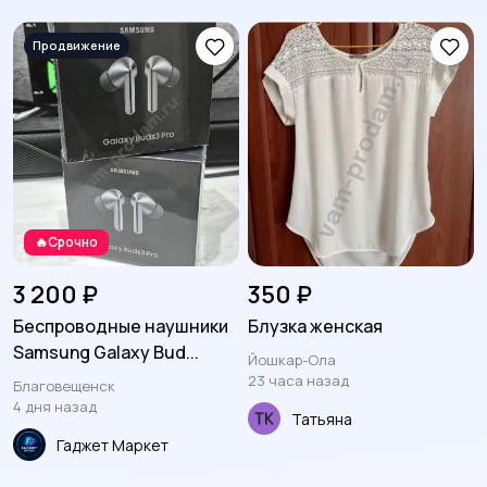
Другое
91
🔥Срочно
3 200 ₽
350 ₽
Беспроводные наушники
Блузка женская
Samsung Galaxy Bud...
Йошкар-Ола
23 часа назад
Благовещенск
4 дня назад
Татьяна
Гаджет Маркет