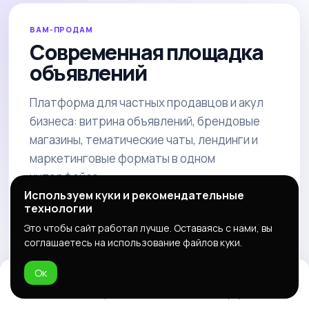
ВАМ-ПРОДАМ
Современная площадка
объявлений
Платформа для частных продавцов и акул
бизнеса: витрина объявлений, брендовые
магазины, тематические чаты, лендинги и
маркетинговые форматы в одном
интерфейсе.
Используем куки и рекомендательные
технологии
Разместить объявление
Это чтобы сайт работал лучше. Оставаясь с нами, вы
соглашаетесь на использование файлов куки.
Открыть магазин
Реклама
Ок
Домой
Избранное
Добавить
Чат
Профиль