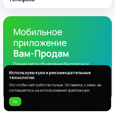
Мобильное
приложение
Вам-Продам
Размещайте объявления бесплатно и
находите покупателей без лишних затрат и
Используем куки и рекомендательные
ограничений.
технологии
Это чтобы сайт работал лучше. Оставаясь с нами, вы
соглашаетесь на использование файлов куки.
Play Market
App Store
Ок
AppGallery
RuStore
Домой
Избранное
Добавить
Чат
Профиль