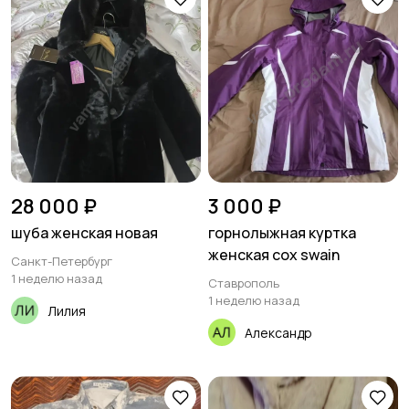
28 000 ₽
3 000 ₽
шуба женская новая
горнолыжная куртка
женская cox swain
Санкт-Петербург
1 неделю назад
Ставрополь
1 неделю назад
Лилия
Александр