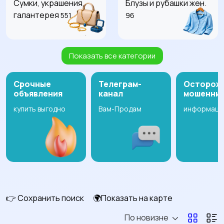
Сумки, украшения,
Блузы и рубашки жен.
галантерея
551
96
Показать все категории
Будущим мамам
Верхняя одежда жен.
3
314
Срочные
Телеграм-
Осторож
объявления
канал
мошенни
купить выгодно
Вам-Продам
информаци
Головные уборы жен.
Домашняя одежда
жен.
117
10
Комбинезоны жен.
Купальники жен.
10
22
👉 Сохранить поиск
🌍Показать на карте
По новизне