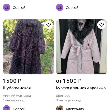
Сергей
Сергей
1 500 ₽
от 1 500 ₽
Шуба женская
Куртка длинная еврозима
Нижний Новгород
Щёлково
1 месяц назад
3 месяца назад
Сергей
Александр