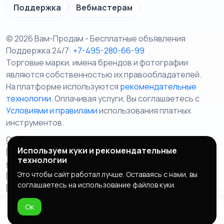
Поддержка
Вебмастерам
© 2026 Вам-Продам - Бесплатные объявления
Поддержка 24/7:
+7-495-280-66-99
Торговые марки, имена брендов и фотографии
являются собственностью их правообладателей.
На платформе используются
рекомендательные
технологии
. Оплачивая услуги, Вы соглашаетесь c
Условиями и правилами
использования платных
инструментов.
Отказ от ответственности
Правила сервиса
Используем куки и рекомендательные
Политика конфиденциальности
Пользовательское
технологии
соглашение
Запрещенные товары/услуги
Это чтобы сайт работал лучше. Оставаясь с нами, вы
Правообладателям
Партнерская программа
соглашаетесь на использование файлов куки.
Политика cookie
Ок
Домой
Избранное
Добавить
Чат
Профиль