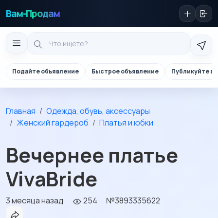
Вам-Продам
Подайте объявление
Быстрое объявление
Публикуйте в 
Главная
Одежда, обувь, аксессуары
Женский гардероб
Платья и юбки
Вечернее платье
VivaBride
3 месяца назад
254
№3893335622