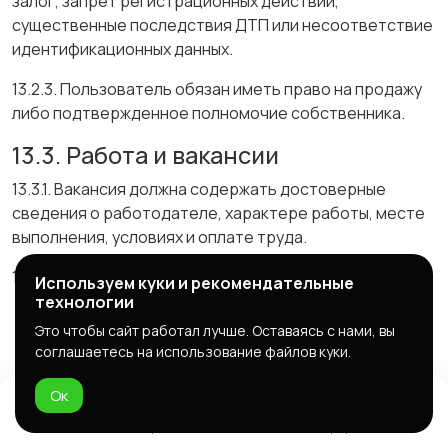
залог, запрет регистрационных действий,
существенные последствия ДТП или несоответствие
идентификационных данных.
13.2.3. Пользователь обязан иметь право на продажу
либо подтвержденное полномочие собственника.
13.3. Работа и вакансии
13.3.1. Вакансия должна содержать достоверные
сведения о работодателе, характере работы, месте
выполнения, условиях и оплате труда.
13.3.2. Запрещается:
Используем куки и рекомендательные
технологии
требовать оплату за получение вакансии;
Это чтобы сайт работал лучше. Оставаясь с нами, вы
предлагать незаконную занятость;
соглашаетесь на использование файлов куки.
скрывать обязательные вложения или
приобретение товаров;
Ок
размещать предложения финансовых пирамид;
Домой
Избранное
Добавить
Чат
Профиль
использовать дискриминационные требования,