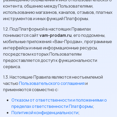
контента, общению между Пользователями,
использованию магазинов, каналов, отзывов, платных
инструментов и иных функций Платформы.
1.2. Под Платформой в настоящих Правилах
понимаются сайт
vam-prodam.ru
, его поддомены,
мобильные приложения «Вам-Продам», программные
интерфейсы и иные информационные ресурсы,
посредством которых Пользователям
предоставляется доступ к функциональности
сервиса.
1.3. Настоящие Правила являются неотъемлемой
частью
Пользовательского соглашения
и
применяются совместно с:
Отказом от ответственности и положениями о
пределах ответственности Платформы
;
Политикой конфиденциальности
;