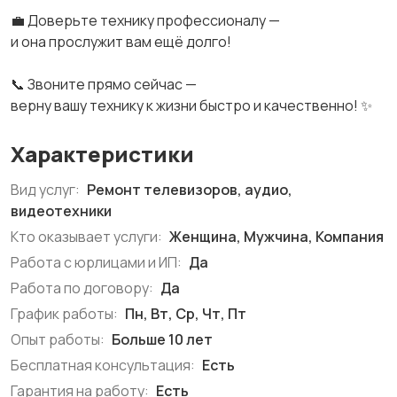
💼 Доверьте технику профессионалу —
и она прослужит вам ещё долго!
📞 Звоните прямо сейчас —
верну вашу технику к жизни быстро и качественно! ✨
Характеристики
Вид услуг:
Ремонт телевизоров, аудио,
видеотехники
Кто оказывает услуги:
Женщина, Мужчина, Компания
Работа с юрлицами и ИП:
Да
Работа по договору:
Да
График работы:
Пн, Вт, Ср, Чт, Пт
Опыт работы:
Больше 10 лет
Бесплатная консультация:
Есть
Гарантия на работу:
Есть