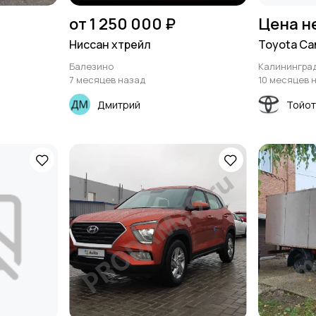
от 1 250 000 ₽
Цена н
Ниссан хтрейл
Toyota Cam
Балезино
Калинингра
7 месяцев назад
10 месяцев 
Дмитрий
Тойот