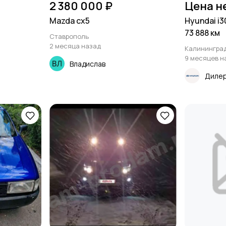
2 380 000 ₽
Цена н
Mazda cx5
Hyundai i30
73 888 км
Ставрополь
2 месяца назад
Калинингра
9 месяцев н
Владислав
Дилер