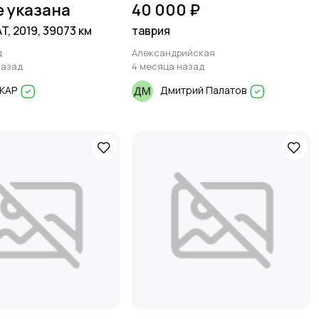
е указана
40 000 ₽
 AT, 2019, 39073 км
таврия
д
Александрийская
назад
4 месяца назад
КАР
Дмитрий Палатов