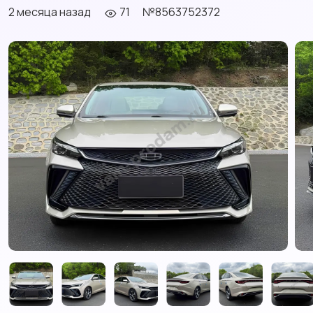
2 месяца назад
71
№8563752372