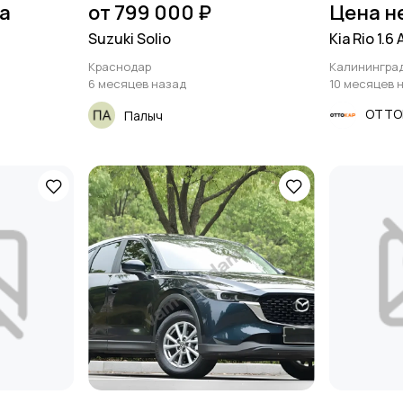
на
от 799 000 ₽
Цена н
Suzuki Solio
Kia Rio 1.6
Краснодар
Калинингра
6 месяцев назад
10 месяцев 
ОТТО
Палыч