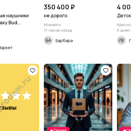
350 400 ₽
4 00
ые наушники
не дорого .
Детск
xy Bud...
Можайск
Красно
17 часов назад
5 дней
Барбара
Маркет
🔥Срочно
🔥С