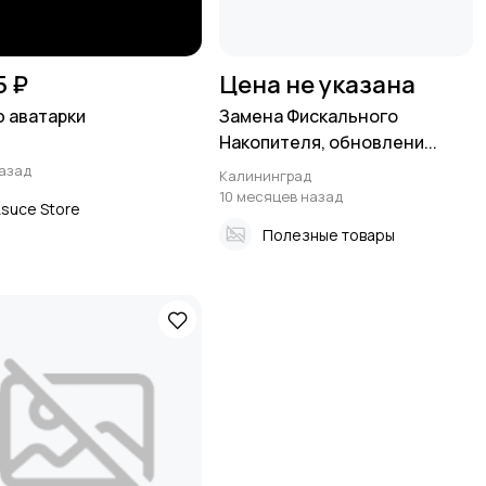
5 ₽
Цена не указана
 аватарки
Замена Фискального
Накопителя, обновлени...
а
назад
Калининград
10 месяцев назад
suce Store
Полезные товары