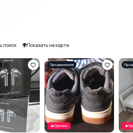
ь поиск
🌍Показать на карте
🔥Срочно
🔥С