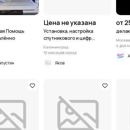
Цена не указана
от 2
ая Помощь
Установка, настройка
делаю
алённо
спутникового и цифр...
Москв
4 дня 
Калининград
10 месяцев назад
A
апустин
Яков