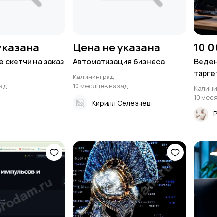
указана
Цена не указана
10 0
 скетчи на заказ
Автоматизация бизнеса
Веден
тарге
Калининград
ад
10 месяцев назад
Калини
10 мес
Кирилл Селезнев
Р