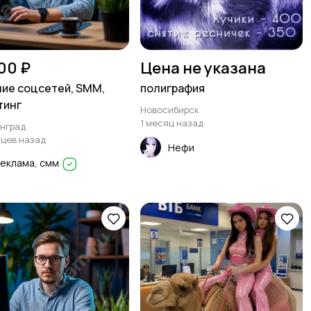
00 ₽
Цена не указана
ие соцсетей, SMM,
полиграфия
тинг
Новосибирск
1 месяц назад
нград
яцев назад
Нефи
еклама, смм