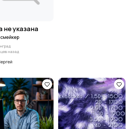
а не указана
смейкер
нград
яцев назад
Сергей