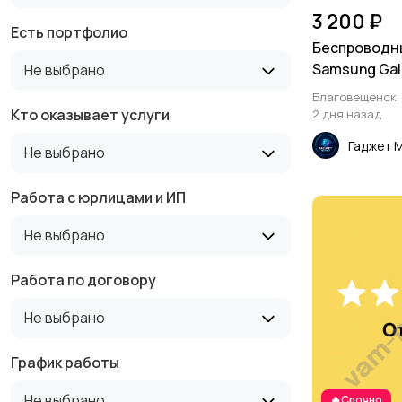
3 200 ₽
Есть портфолио
Беспроводн
Samsung Gala
Не выбрано
Благовещенск
Кто оказывает услуги
2 дня назад
Гаджет 
Не выбрано
Работа с юрлицами и ИП
Не выбрано
Работа по договору
Не выбрано
График работы
Не выбрано
🔥Срочно