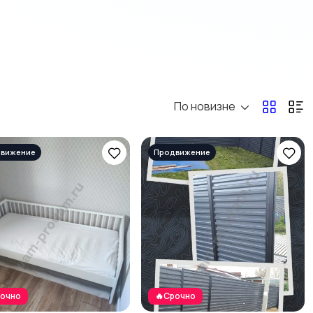
По новизне
рочно
🔥Срочно