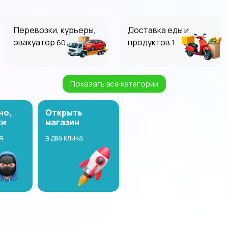
Перевозки, курьеры,
Доставка еды и
эвакуатор
продуктов
60
1
Показать все категории
Красота и здоровье
Организация
праздников
230
21
но,
Открыть
ки
магазин
я
в два клика
Уборка, клининг
Уход за животными
78
9