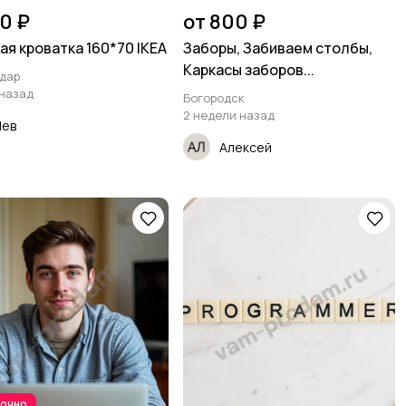
0 ₽
от 800 ₽
ая кроватка 160*70 IKEA
Заборы, Забиваем столбы,
Каркасы заборов...
дар
 назад
Богородск
2 недели назад
Лев
Алексей
рочно