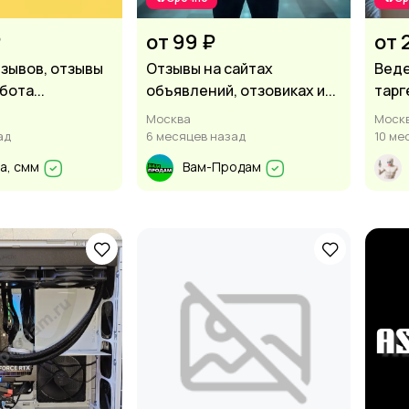
₽
от 99 ₽
от 
зывов, отзывы
Отзывы на сайтах
Веде
бота...
объявлений, отзовиках и...
тарг
Москва
Моск
ад
6 месяцев назад
10 ме
а, смм
Вам-Продам