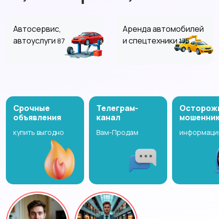
Автосервис,
Аренда автомобилей
автоуслуги
и спецтехники
87
175
Мастер на час
IT, интернет, телеком
39
93
Срочные
Телеграм-
Осторож
объявления
канал
мошенни
купить выгодно
Вам-Продам
информаци
Изготовление на
Обучение, курсы
91
заказ
153