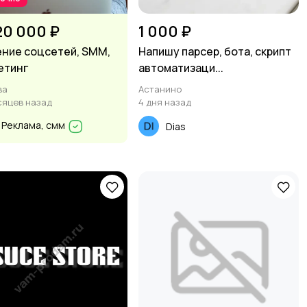
20 000 ₽
1 000 ₽
ние соцсетей, SMM,
Напишу парсер, бота, скрипт
етинг
автоматизаци...
ва
Астанино
сяцев назад
4 дня назад
Реклама, смм
Dias