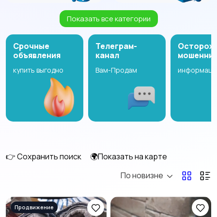
Показать все категории
Птицы
Грызуны
16
27
Срочные
Телеграм-
Осторож
объявления
канал
мошенни
купить выгодно
Вам-Продам
информаци
Рыбки
С/х животные
3
18
Другие животные
Аквариумистика
11
28
👉 Сохранить поиск
🌍Показать на карте
По новизне
Товары для животных
115