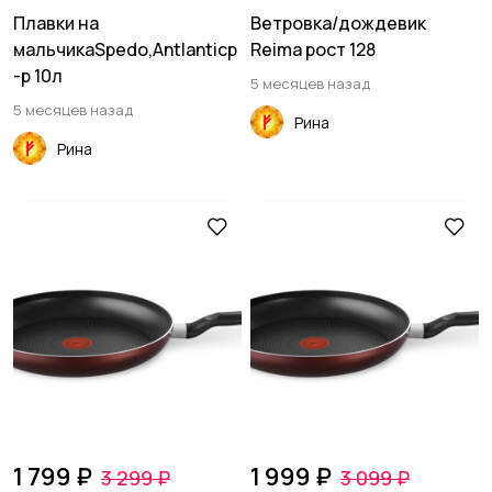
Плавки на
Ветровка/дождевик
мальчикаSpedo,Antlanticр
Reima рост 128
-р 10л
5 месяцев назад
5 месяцев назад
Рина
Рина
1 799 ₽
1 999 ₽
3 299 ₽
3 099 ₽