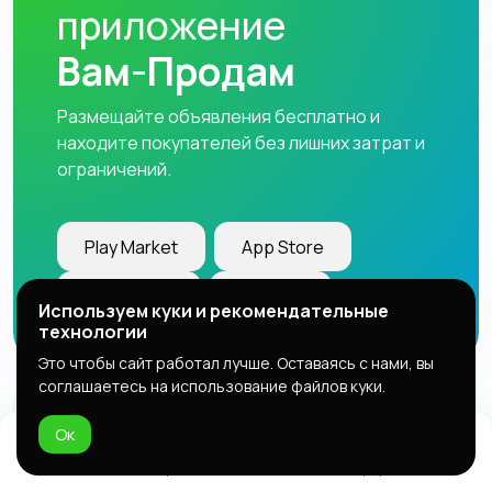
приложение
Вам-Продам
Размещайте объявления бесплатно и
находите покупателей без лишних затрат и
ограничений.
Play Market
App Store
AppGallery
RuStore
Используем куки и рекомендательные
технологии
Это чтобы сайт работал лучше. Оставаясь с нами, вы
соглашаетесь на использование файлов куки.
Магазины
Общие чаты
Реклама
Ок
Поддержка
Вебмастерам
Домой
Избранное
Добавить
Чат
Профиль