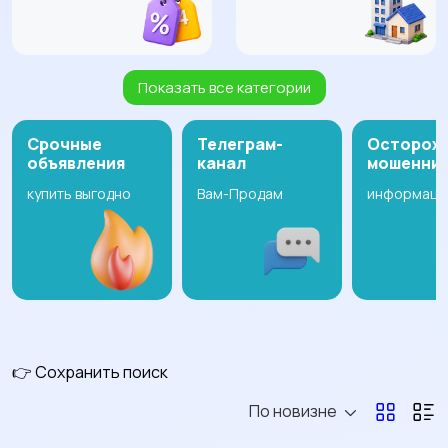
Показать все категории
Транспорт
Услуги
Срочные
Телеграм-
Осторож
объявления
канал
мошенни
купить выгодно
Вам-Продам
информаци
Работа
Онлайн-обучение
Стройка и
Электроника,
инструменты
бытовая техника
👉 Сохранить поиск
По новизне
Для дома и дачи
Одежда, обувь,