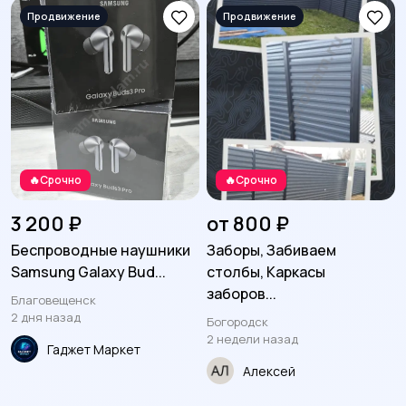
Для Бизнеса
Отдам даром
🔥Срочно
🔥Срочно
3 200 ₽
от 800 ₽
Беспроводные наушники
Заборы, Забиваем
Samsung Galaxy Bud...
столбы, Каркасы
заборов...
Благовещенск
2 дня назад
Богородск
2 недели назад
Гаджет Маркет
Алексей