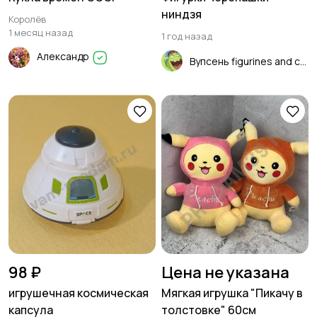
ниндзя
Королёв
1 месяц назад
1 год назад
Александр
Вупсень figurines and cards
98 ₽
Цена не указана
игрушечная космическая
Мягкая игрушка "Пикачу в
капсула
толстовке" 60см