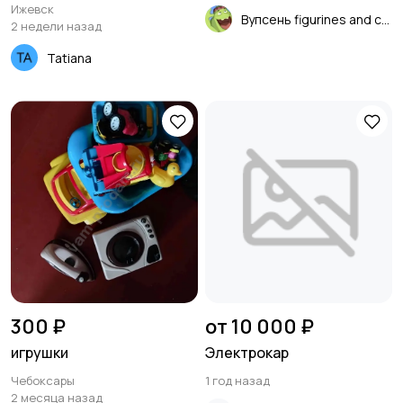
Ижевск
Вупсень figurines and cards
2 недели назад
Tatiana
300 ₽
от 10 000 ₽
игрушки
Электрокар
Чебоксары
1 год назад
2 месяца назад