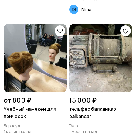
Dima
от 800 ₽
15 000 ₽
Учебный манекен для
тельфер балканкар
причесок
balkancar
Барнаул
Тула
1 месяц назад
1 месяц назад