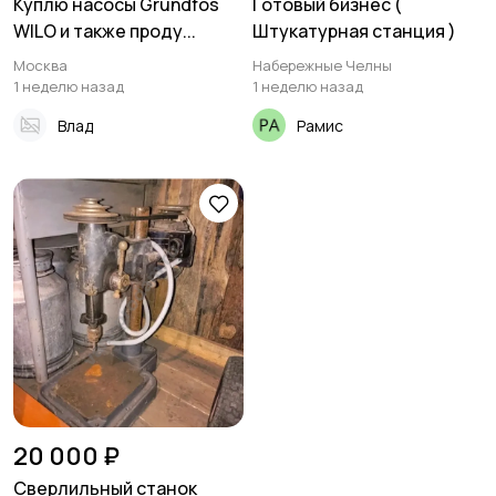
Куплю насосы Grundfos
Готовый бизнес (
WILO и также проду...
Штукатурная станция )
Москва
Набережные Челны
1 неделю назад
1 неделю назад
Влад
Рамис
20 000 ₽
Сверлильный станок