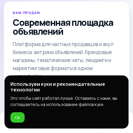
ВАМ-ПРОДАМ
Современная площадка
объявлений
Платформа для частных продавцов и акул
бизнеса: витрина объявлений, брендовые
магазины, тематические чаты, лендинги и
маркетинговые форматы в одном
интерфейсе.
Используем куки и рекомендательные
технологии
Разместить объявление
Это чтобы сайт работал лучше. Оставаясь с нами, вы
соглашаетесь на использование файлов куки.
Открыть магазин
Реклама
Ок
Домой
Избранное
Добавить
Чат
Профиль