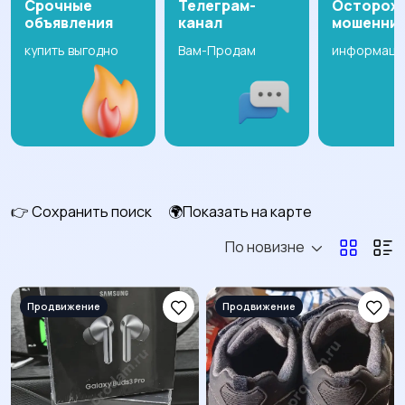
Срочные
Телеграм-
Осторож
объявления
канал
мошенни
купить выгодно
Вам-Продам
информаци
👉 Сохранить поиск
🌍Показать на карте
По новизне