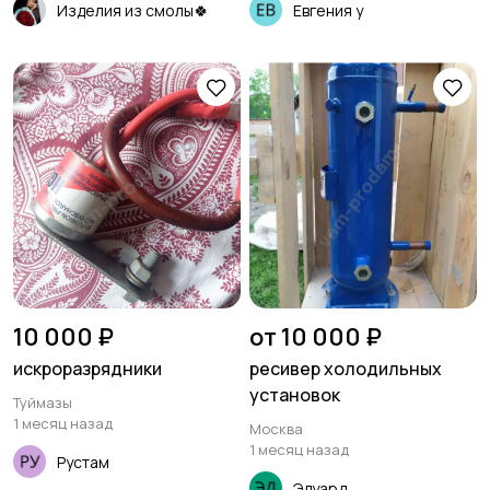
Изделия из смолы🍀
Евгения у
10 000 ₽
от 10 000 ₽
искроразрядники
ресивер холодильных
установок
Туймазы
1 месяц назад
Москва
1 месяц назад
Рустам
Эдуард