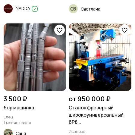
NADDA
Светлана
3 500 ₽
от 950 000 ₽
бор машинка
Станок фрезерный
широкоуниверсальный
Елец
6Р8...
1 месяц назад
Иваново
Саня