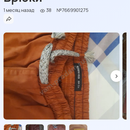
1 месяц назад
38
№7669901275