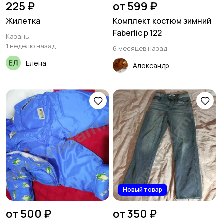
225 ₽
от 599 ₽
Жилетка
Комплект костюм зимний
Faberlic р 122
Казань
1 неделю назад
6 месяцев назад
Елена
Александр
Новый товар
от 500 ₽
от 350 ₽