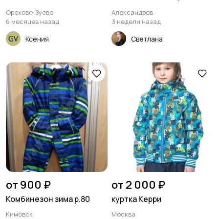
Орехово-Зуево
Александров
6 месяцев назад
3 недели назад
Ксения
Светлана
от 900 ₽
от 2 000 ₽
Комбинезон зима р.80
куртка Керри
Кимовск
Москва