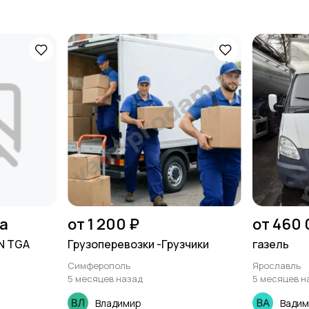
на
от 1 200 ₽
от 460 
N TGA
Грузоперевозки -Грузчики
газель
Симферополь
Ярославль
5 месяцев назад
5 месяцев н
Владимир
Вадим