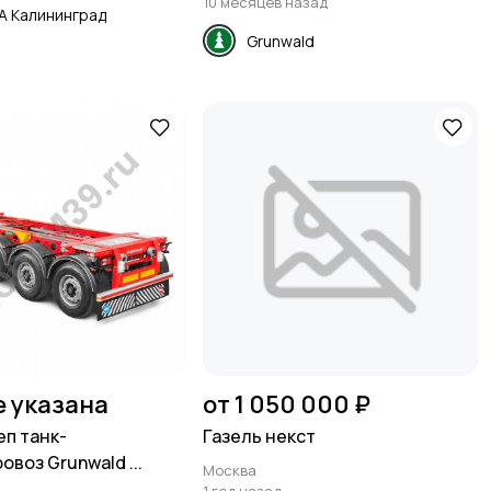
10 месяцев назад
A Калининград
Grunwald
е указана
от 1 050 000 ₽
п танк-
Газель некст
воз Grunwald ...
Москва