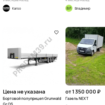
9 месяцев назад
4 месяца назад
Karso
Владимир
Цена не указана
от 1 350 000 ₽
Бортовой полуприцеп Grunwald
Газель NEXT
Gr.OS