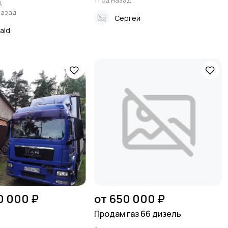
1 год назад
д
назад
Сергей
ald
0 000 ₽
от 650 000 ₽
Продам газ 66 дизель