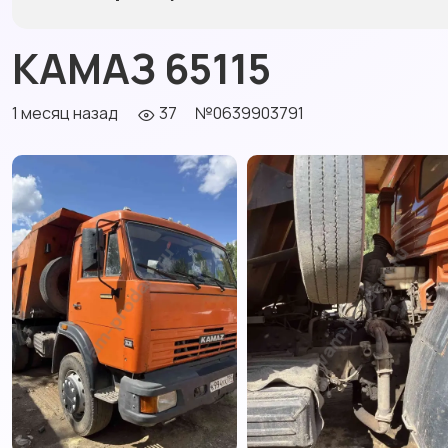
КАМАЗ 65115
1 месяц назад
37
№0639903791