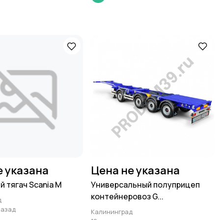
е указана
Цена не указана
 тягач Scania M
Универсальный полуприцеп
контейнеровоз G...
д
назад
Калининград