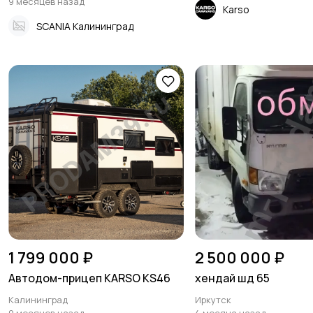
9 месяцев назад
Karso
SCANIA Калининград
1 799 000 ₽
2 500 000 ₽
Автодом-прицеп KARSO KS46
хендай шд 65
Калининград
Иркутск