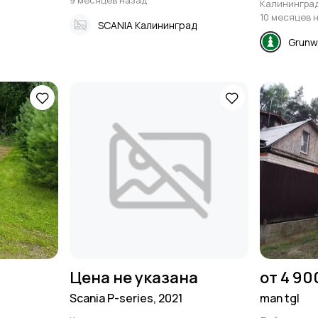
9 месяцев назад
Калинингра
10 месяцев 
SCANIA Калининград
Grunw
Цена не указана
от 4 90
Scania P-series, 2021
man tgl