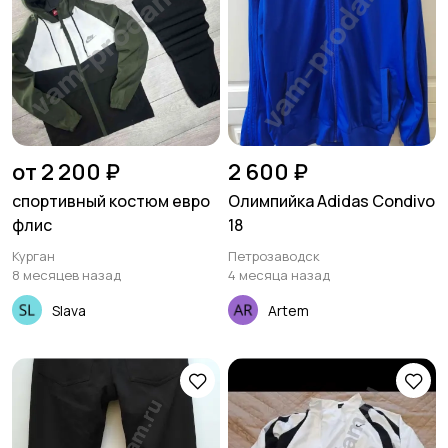
от 2 200 ₽
2 600 ₽
спортивный костюм евро
Олимпийка Adidas Condivo
флис
18
Курган
Петрозаводск
8 месяцев назад
4 месяца назад
Slava
Artem