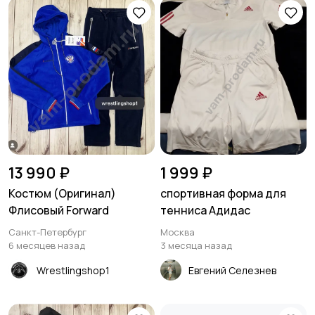
13 990 ₽
1 999 ₽
Костюм (Оригинал)
спортивная форма для
Флисовый Forward
тенниса Адидас
Санкт-Петербург
Москва
6 месяцев назад
3 месяца назад
Wrestlingshop1
Евгений Селезнев