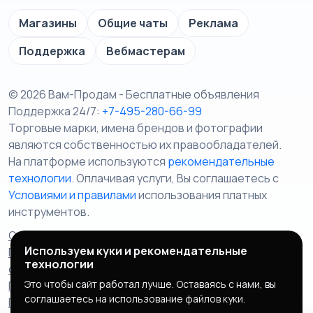
Магазины
Общие чаты
Реклама
Поддержка
Вебмастерам
© 2026 Вам-Продам - Бесплатные объявления
Поддержка 24/7:
+7-495-280-66-99
Торговые марки, имена брендов и фотографии
являются собственностью их правообладателей.
На платформе используются
рекомендательные
технологии
. Оплачивая услуги, Вы соглашаетесь c
Условиями и правилами
использования платных
инструментов.
Отказ от ответственности
Правила сервиса
Используем куки и рекомендательные
Политика конфиденциальности
Пользовательское
технологии
соглашение
Запрещенные товары/услуги
Это чтобы сайт работал лучше. Оставаясь с нами, вы
Правообладателям
Партнерская программа
соглашаетесь на использование файлов куки.
Политика cookie