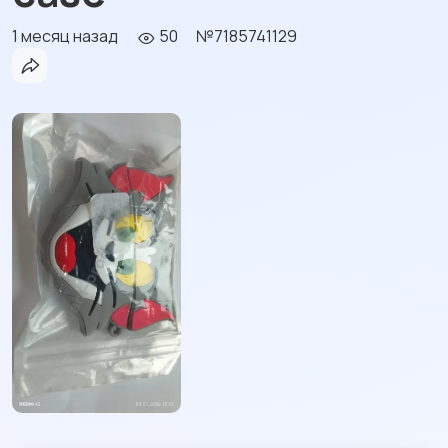
1 месяц назад
50
№7185741129