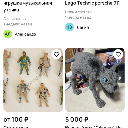
игрушка музыкальная
Lego Technic porsche 911
уточка
Новый Уренгой
1 месяц назад
Ставрополь
1 неделю назад
Данил
Александр
от 100 ₽
5 000 ₽
Солдатики
Вязаный кот "Сфинкс". На