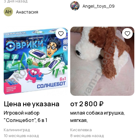
3 дня назад
Angel_toys_09
Анастасия
Цена не указана
от 2 800 ₽
Игровой набор
милая собака игрушка,
"Солнцебот", 6 в 1
мягкая,
Калининград
Киселевка
10 месяцев назад
8 месяцев назад