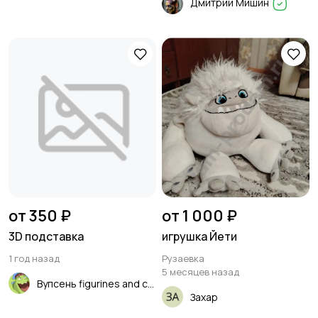
Дмитрий Мишин
от 350 ₽
от 1 000 ₽
3D подставка
игрушка Йети
1 год назад
Рузаевка
5 месяцев назад
Вупсень figurines and cards
Захар