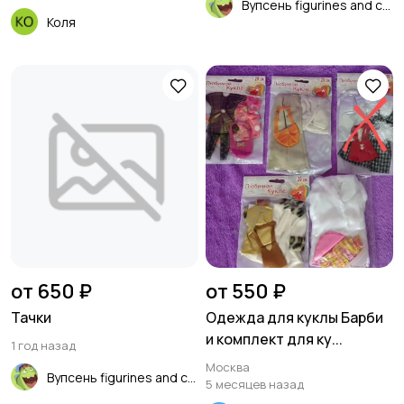
Вупсень figurines and cards
Коля
от 650 ₽
от 550 ₽
Тачки
Одежда для куклы Барби
и комплект для ку...
1 год назад
Москва
Вупсень figurines and cards
5 месяцев назад