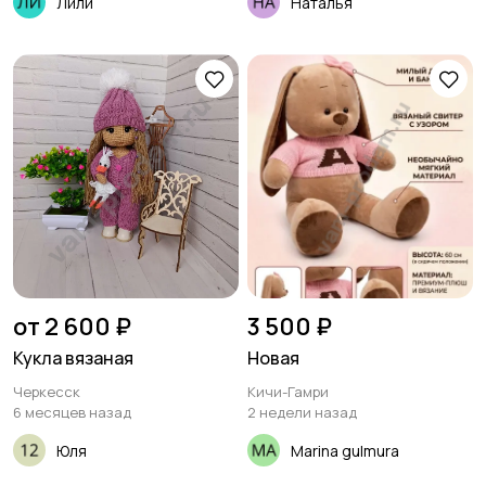
Лили
Наталья
от 2 600 ₽
3 500 ₽
Кукла вязаная
Новая
Черкесск
Кичи-Гамри
6 месяцев назад
2 недели назад
Юля
Marina gulmura