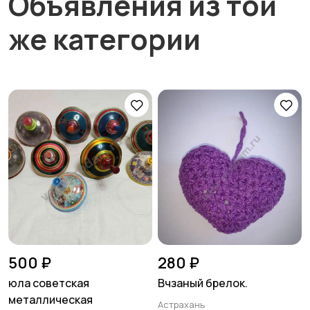
Объявления из той
же категории
500 ₽
280 ₽
юла советская
Вчзаный брелок.
металлическая
Астрахань