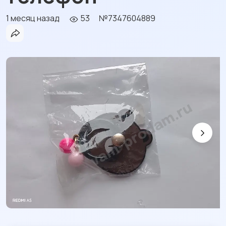
1 месяц назад
53
№7347604889