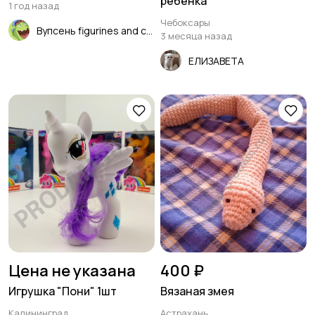
ребёнка
1 год назад
Чебоксары
Вупсень figurines and cards
3 месяца назад
ЕЛИЗАВЕТА
Цена не указана
400 ₽
Игрушка "Пони" 1шт
Вязаная змея
Калининград
Астрахань