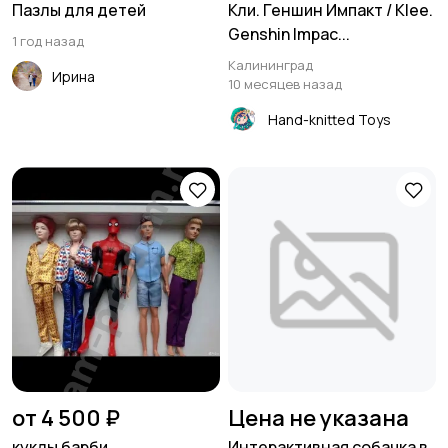
Пазлы для детей
Кли. Геншин Импакт / Klee.
Genshin Impac...
1 год назад
Калининград
Ирина
10 месяцев назад
Hand-knitted Toys
от 4 500 ₽
Цена не указана
куклы барби
Интерактивная собачка в