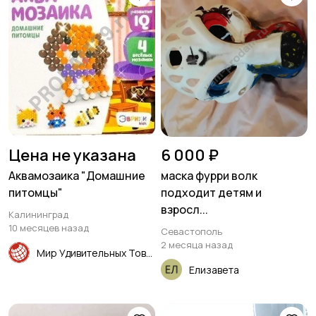
Цена не указана
6 000 ₽
Аквамозаика "Домашние
маска фурри волк
питомцы"
подходит детям и
взросл...
Калининград
10 месяцев назад
Севастополь
2 месяца назад
Мир Удивительных Товаров
Елизавета