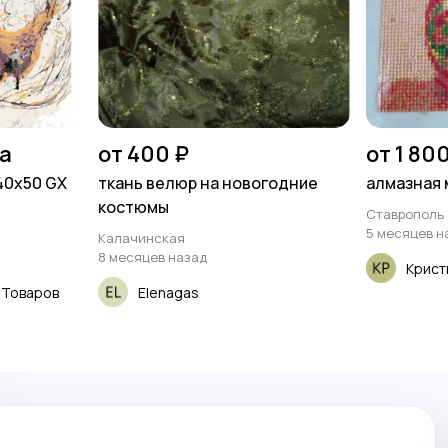
на
от 400 ₽
от 1 80
40х50 GX
ткань велюр на новогодние
алмазная 
костюмы
Ставрополь
5 месяцев н
Калачинская
8 месяцев назад
Крист
 Товаров
Elenagas