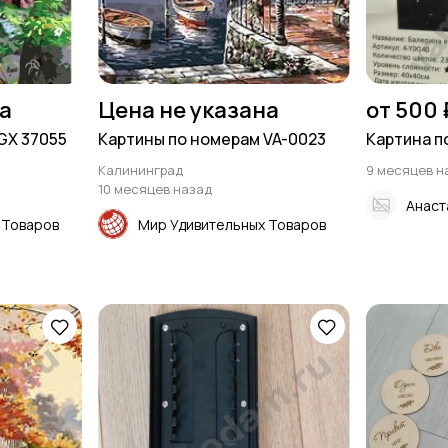
на
Цена не указана
от 500 
GX 37055
Картины по номерам VA-0023
Картина п
Калининград
9 месяцев н
10 месяцев назад
Анаст
 Товаров
Мир Удивительных Товаров