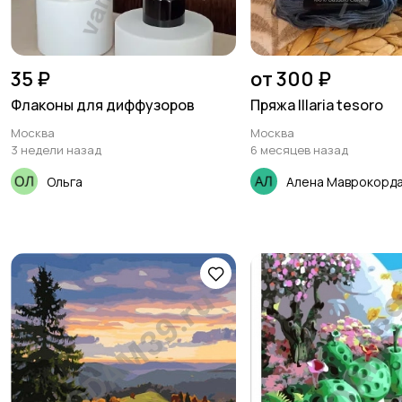
35 ₽
от 300 ₽
Флаконы для диффузоров
Пряжа Illaria tesoro
Москва
Москва
3 недели назад
6 месяцев назад
Ольга
Алена Маврокорд