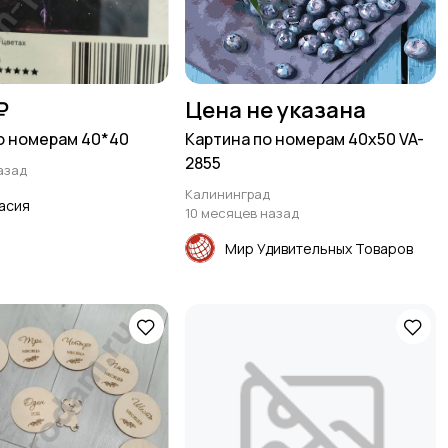
₽
Цена не указана
о номерам 40*40
Картина по номерам 40х50 VA-
2855
азад
Калининград
асия
10 месяцев назад
Мир Удивительных Товаров