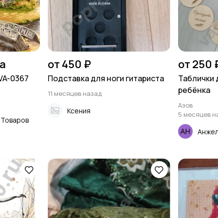
на
от 450 ₽
от 250 
VA-0367
Подставка для ноги гитариста
Таблички 
ребёнка
11 месяцев назад
Азов
Ксения
5 месяцев н
 Товаров
Анжел