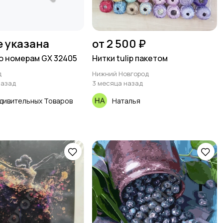
е указана
от 2 500 ₽
о номерам GX 32405
Нитки tulip пакетом
д
Нижний Новгород
назад
3 месяца назад
дивительных Товаров
Наталья