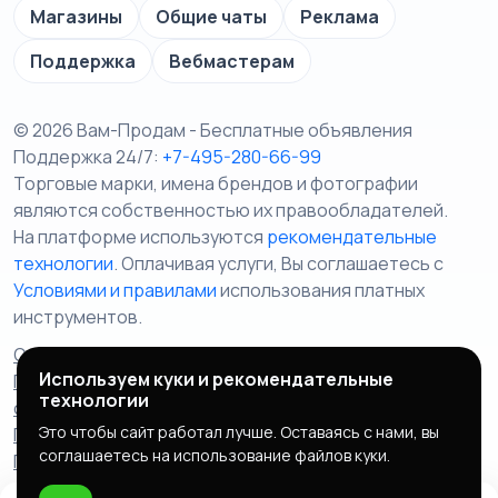
Магазины
Общие чаты
Реклама
Поддержка
Вебмастерам
© 2026 Вам-Продам - Бесплатные объявления
Поддержка 24/7:
+7-495-280-66-99
Торговые марки, имена брендов и фотографии
являются собственностью их правообладателей.
На платформе используются
рекомендательные
технологии
. Оплачивая услуги, Вы соглашаетесь c
Условиями и правилами
использования платных
инструментов.
Отказ от ответственности
Правила сервиса
Используем куки и рекомендательные
Политика конфиденциальности
Пользовательское
технологии
соглашение
Запрещенные товары/услуги
Это чтобы сайт работал лучше. Оставаясь с нами, вы
Правообладателям
Партнерская программа
соглашаетесь на использование файлов куки.
Политика cookie