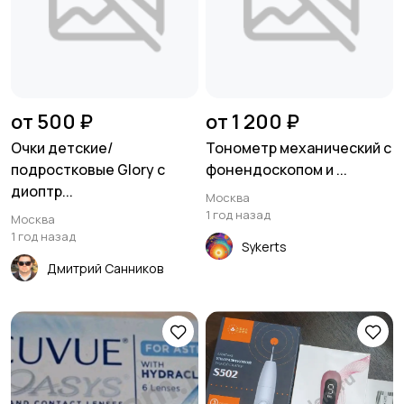
от 500 ₽
от 1 200 ₽
Очки детские/
Тонометр механический с
подростковые Glory с
фонендоскопом и ...
диоптр...
Москва
1 год назад
Москва
1 год назад
Sykerts
Дмитрий Санников