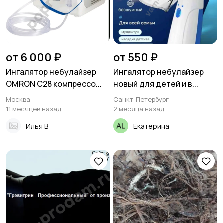
от 6 000 ₽
от 550 ₽
Ингалятор небулайзер
Ингалятор небулайзер
OMRON C28 компрессо...
новый для детей и в...
Москва
Санкт-Петербург
11 месяцев назад
2 месяца назад
Илья В
Екатерина