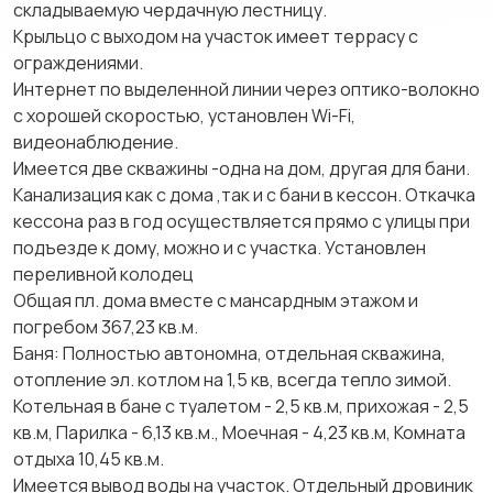
складываемую чердачную лестницу.
Крыльцо с выходом на участок имеет террасу с
ограждениями.
Интернет по выделенной линии через оптико-волокно
с хорошей скоростью, установлен Wi-Fi,
видеонаблюдение.
Имеется две скважины -одна на дом, другая для бани.
Канализация как с дома ,так и с бани в кессон. Откачка
кессона раз в год осуществляется прямо с улицы при
подъезде к дому, можно и с участка. Установлен
переливной колодец
Общая пл. дома вместе с мансардным этажом и
погребом 367,23 кв.м.
Баня: Полностью автономна, отдельная скважина,
отопление эл. котлом на 1,5 кв, всегда тепло зимой.
Котельная в бане с туалетом - 2,5 кв.м, прихожая - 2,5
кв.м, Парилка - 6,13 кв.м., Моечная - 4,23 кв.м, Комната
отдыха 10,45 кв.м.
Имеется вывод воды на участок. Отдельный дровиник