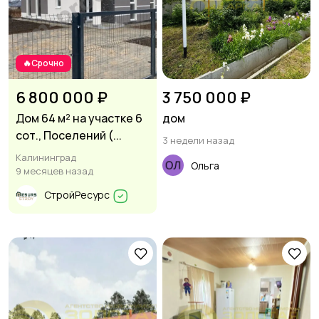
🔥Срочно
6 800 000 ₽
3 750 000 ₽
Дом 64 м² на участке 6
дом
сот., Поселений (...
3 недели назад
Калининград
Ольга
9 месяцев назад
СтройРесурс