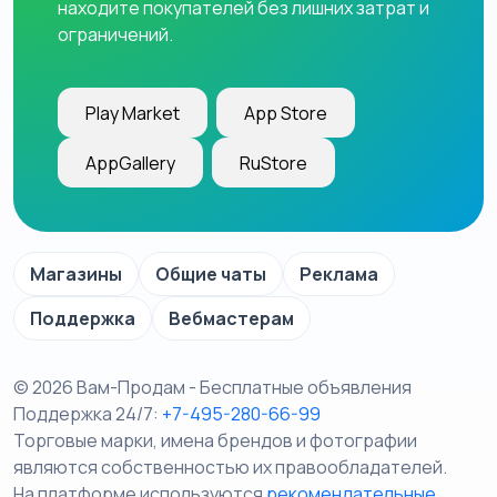
находите покупателей без лишних затрат и
ограничений.
Play Market
App Store
AppGallery
RuStore
Магазины
Общие чаты
Реклама
Поддержка
Вебмастерам
© 2026 Вам-Продам - Бесплатные объявления
Поддержка 24/7:
+7-495-280-66-99
Торговые марки, имена брендов и фотографии
являются собственностью их правообладателей.
На платформе используются
рекомендательные