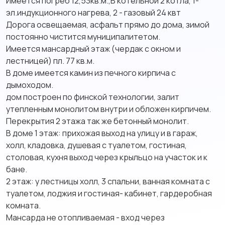
Имеется погреб 12,53кв.м.,В котельной 2 котла, 1-
эл.индукционного нагрева, 2 - газовый 24 квт
Дорога освещаемая, асфальт прямо до дома, зимой
постоянно чистится муниципалитетом.
Имеется мансардный этаж (чердак с окном и
лестницей) пл. 77 кв.м.
В доме имеется камин из печного кирпича с
дымоходом.
дом построен по финской технологии, залит
утепленным монолитом внутри и обложен кирпичем.
Перекрытия 2 этажа так же бетонный монолит.
В доме 1 этаж: прихожая выход на улицу и в гараж,
холл, кладовка, душевая с туалетом, гостиная,
столовая, кухня выход через крыльцо на участок и к
бане.
2 этаж: у лестницы холл, 3 спальни, ванная комната с
туалетом, лоджия и гостиная- кабинет, гардеробная
комната.
Мансарда не отопливаемая - вход через