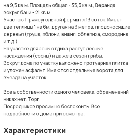
на 9,5 кв.м. Площадь общая - 35,5 кв.м., Веранда
вокруг бани - 21 кв.м.
Участок: Прямоугольной формы пл.13 соток. Имеет
две теплицы 1 на 6м, другая на 3 метра, плодоносящие
деревья (груша, яблони, вишня, облепиха, смородина
и т.д.)
На участке для зоны отдыха растут лесные
насаждения (сосны) и да же в сезон грибы.
Вокруг дома по участку выложено тротуарная плитка
и уложен асфальт. Имеются отдельные ворота для
въезда на участок.
Все в собственности одного человека, обременений
никах нет. Торг.
Посредников просим не беспокоить. Все
подробности о доме при осмотре.
Характеристики