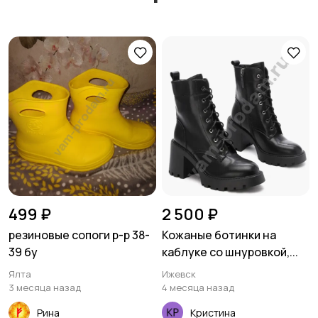
499 ₽
2 500 ₽
резиновые сопоги р-р 38-
Кожаные ботинки на
39 бу
каблуке со шнуровкой,...
Ялта
Ижевск
3 месяца назад
4 месяца назад
Рина
Кристина