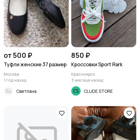
от 500 ₽
850 ₽
Туфли женские 37 размер
Кроссовки Sport Rark
Москва
Красноярск
1 год назад
3 месяца назад
Светлана
CLUDE STORE