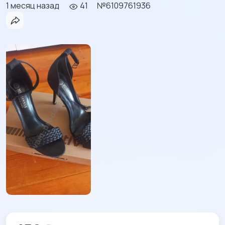
1 месяц назад
41
№6109761936