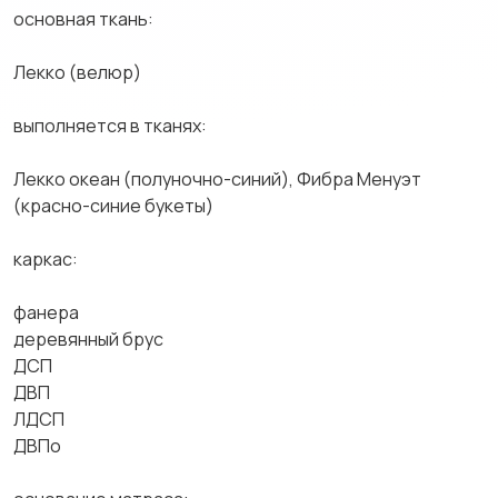
основная ткань:
Лекко (велюр)
выполняется в тканях:
Лекко океан (полуночно-синий), Фибра Менуэт
(красно-синие букеты)
каркас:
фанера
деревянный брус
ДСП
ДВП
ЛДСП
ДВПо