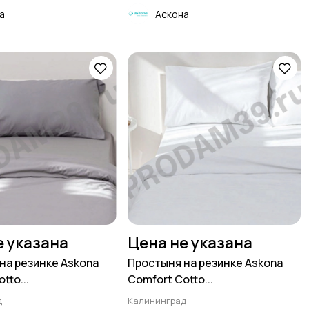
а
Аскона
е указана
Цена не указана
на резинке Askona
Простыня на резинке Askona
tto...
Comfort Cotto...
д
Калининград