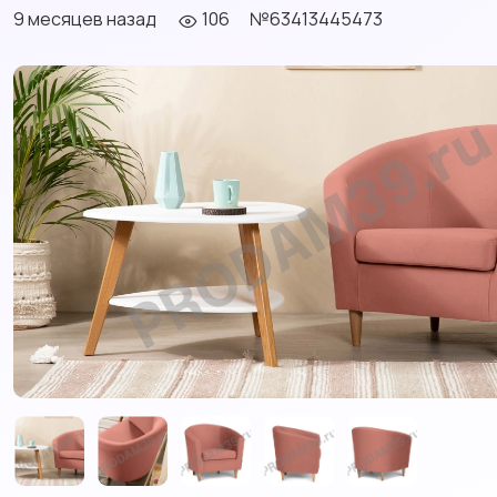
9 месяцев назад
106
№63413445473