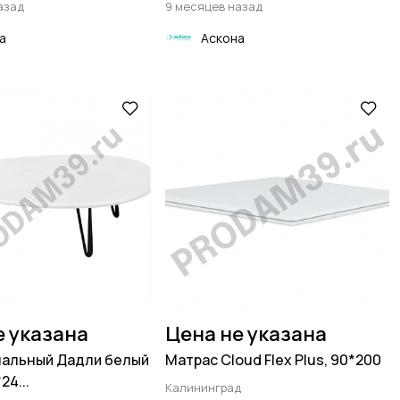
азад
9 месяцев назад
а
Аскона
е указана
Цена не указана
нальный Дадли белый
Матрас Cloud Flex Plus, 90*200
24...
Калининград