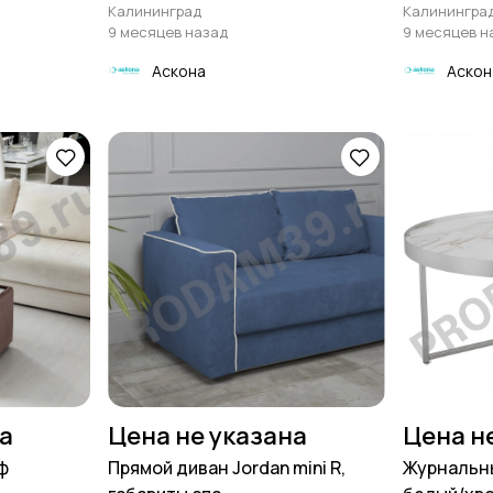
Калининград
Калинингра
9 месяцев назад
9 месяцев н
Аскона
Аскон
на
Цена не указана
Цена н
ф
Прямой диван Jordan mini R,
Журнальны