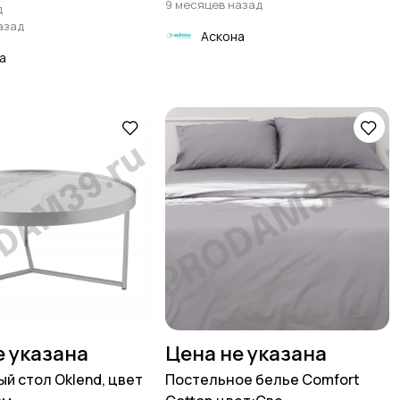
9 месяцев назад
д
азад
Аскона
а
е указана
Цена не указана
й стол Oklend, цвет
Постельное белье Comfort