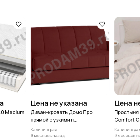
на
Цена не указана
Цена н
2.0 Medium,
Диван-кровать Домо Про
Простыня 
прямой с узкими п...
Comfort Co
Калининград
Калинингра
9 месяцев назад
9 месяцев н