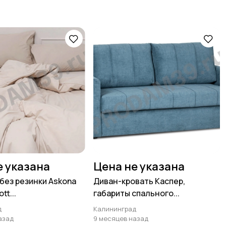
е указана
Цена не указана
без резинки Askona
Диван-кровать Каспер,
tt...
габариты спального...
д
Калининград
азад
9 месяцев назад