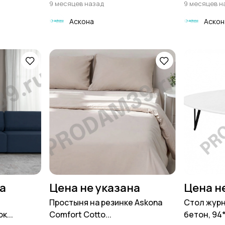
9 месяцев назад
9 месяцев н
Аскона
Аскон
на
Цена не указана
Цена н
Простыня на резинке Askona
Стол жур
к...
Comfort Cotto...
бетон, 94*