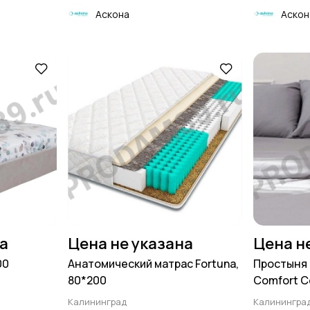
Аскона
Аскон
на
Цена не указана
Цена н
00
Анатомический матрас Fortuna,
Простыня 
80*200
Comfort Co
Калининград
Калинингра