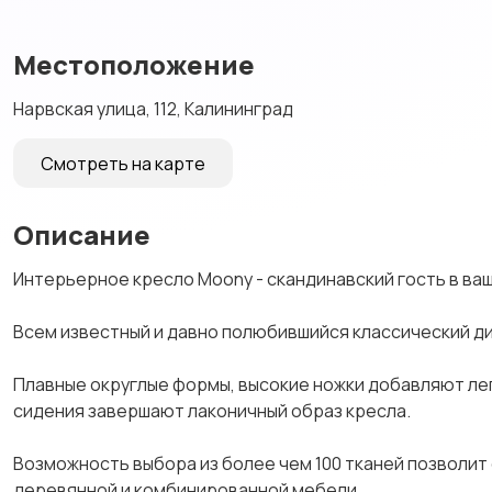
Местоположение
Нарвская улица, 112, Калининград
Смотреть на карте
Описание
Интерьерное кресло Moony - скандинавский гость в ваш
Всем известный и давно полюбившийся классический ди
Плавные округлые формы, высокие ножки добавляют лег
сидения завершают лаконичный образ кресла.
Возможность выбора из более чем 100 тканей позволит
деревянной и комбинированной мебели.