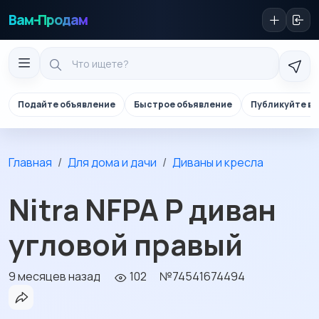
Вам-Продам
Подайте объявление
Быстрое объявление
Публикуйте в 
Главная
Для дома и дачи
Диваны и кресла
Nitra NFPA P диван
угловой правый
9 месяцев назад
102
№74541674494