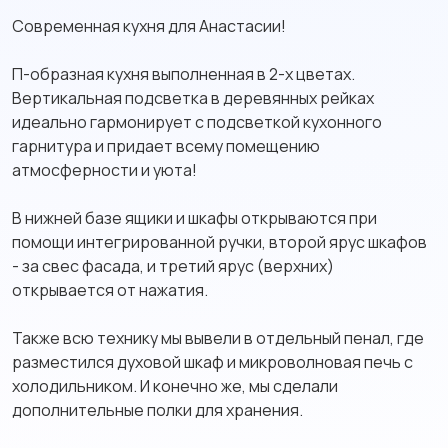
Современная кухня для Анастасии!
П-образная кухня выполненная в 2-х цветах.
Вертикальная подсветка в деревянных рейках
идеально гармонирует с подсветкой кухонного
гарнитура и придает всему помещению
атмосферности и уюта!
В нижней базе ящики и шкафы открываются при
помощи интегрированной ручки, второй ярус шкафов
- за свес фасада, и третий ярус (верхних)
открывается от нажатия.
Также всю технику мы вывели в отдельный пенал, где
разместился духовой шкаф и микроволновая печь с
холодильником. И конечно же, мы сделали
дополнительные полки для хранения.