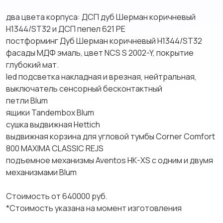
два цвета корпуса: ДСП дуб Шерман коричневый
H1344/ST32 и ДСП пепел 621 РЕ
постформинг Дуб Шерман коричневый H1344/ST32
фасады МДФ эмаль, цвет NCS S 2002-Y, покрытие
глубокий мат.
led подсветка накладная и врезная, нейтральная,
выключатель сенсорный бесконтактный
петли Blum
ящики Tandembox Blum
сушка выдвижная Hettich
выдвижная корзина для угловой тумбы Corner Comfort
800 MAXIMA CLASSIC REJS
подъемное механизмы Aventos HK-XS с одним и двумя
механизмами Blum
Стоимость от 640000 руб.
*Стоимость указана на момент изготовления