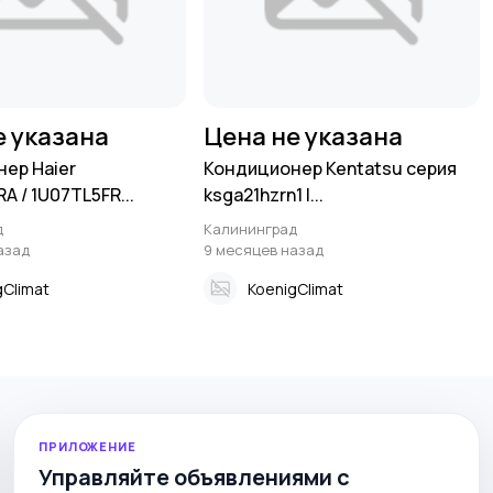
е указана
Цена не указана
ер Наiеr
Кондиционер Kentatsu серия
 / 1U07ТL5FR...
ksga21hzrn1 I...
д
Калининград
азад
9 месяцев назад
gClimat
KoenigClimat
ПРИЛОЖЕНИЕ
Управляйте объявлениями с