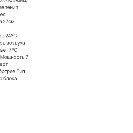
ОВКА КЛАВИШ
равления
Вес
а 27см
ве 24°С
од воздуха
ве -7°С
 Мощность 7
тарт
богрев Тип
о блока