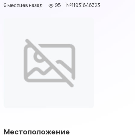
9 месяцев назад
95
№11931646323
Местоположение