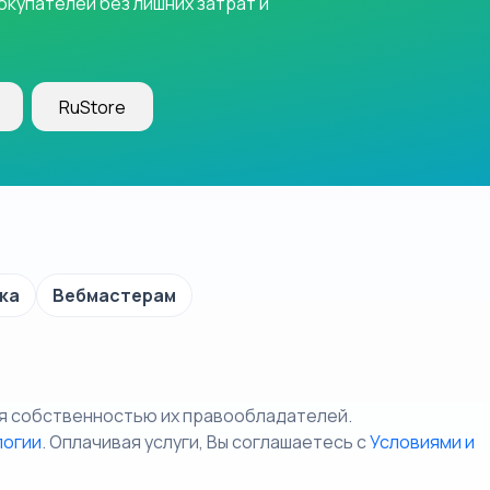
купателей без лишних затрат и
RuStore
ка
Вебмастерам
я собственностью их правообладателей.
логии
. Оплачивая услуги, Вы соглашаетесь c
Условиями и