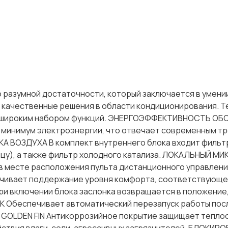
 о разумной достаточности, который заключается в умени
 качественные решения в области кондиционирования. Т
Iсhi широким набором функций. ЭНЕРГОЭФФЕКТИВНОСТЬ О
 минимум электроэнергии, что отвечает современным т
 ВОЗДУХА В комплект внутреннего блока входит фильт
ьцу), а также фильтр холодного катализа. ЛОКАЛЬНЫЙ 
 месте расположения пульта дистанционного управлени
ивает поддержание уровня комфорта, соответствующе
включении блока заслонка возвращается в положение,
 Обеспечивает автоматический перезапуск работы посл
 GОLDЕN FIN Антикоррозийное покрытие защищает тепло