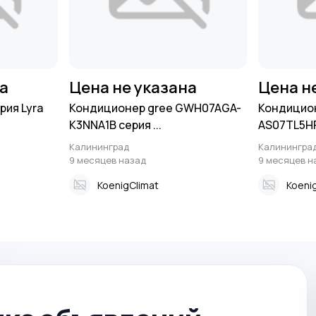
на
Цена не указана
Цена н
рия Lyra
Кондиционер gree GWH07AGA-
Кондицион
K3NNA1B серия ...
АS07ТL5НRА
Калининград
Калинингра
9 месяцев назад
9 месяцев н
KoenigClimat
Koeni