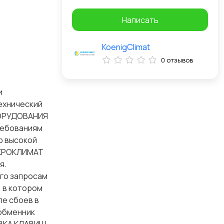
Написать
KoenigClimat
0 отзывов
и
ехнический
БОРУДОВАНИЯ
ребованиям
р высокой
МИКРОКЛИМАТ
я.
го запросам
 в котором
е сбоев в
обменник