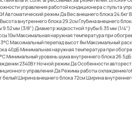
йствия влаги, соли, агрессивных загрязнителей. БЛОКИР
ожности управления работой кондиционера с пульта уп
 Автоматический режим Да Вес внешнего блока 24.6кг 
 Высота внутреннего блока 29.2см Глубина внешнего блок
9.52 мм (3/8") Диаметр жидкостной трубы 6.35 мм (1/4")
сы 10м Максимальная наружная температура при обогре
43°С Максимальный перепад высот 8м Максимальный расх
ока 40дБ Минимальная наружная температура при обогре
°С Минимальный уровень шума внутреннего блока 26.5дБ
аждении 2340Вт Ночной режим Да Особенности авторес
анционного управления Да Режимы работы охлаждение/о
ет белый Ширина внешнего блока 72см Ширина внутреннег