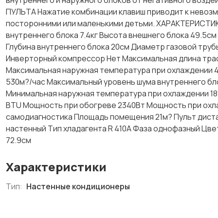
внутреннего и наружного блоков от негативного возде
ПУЛЬТА Нажатие комбинации клавиш приводит к невозм
посторонними или маленькими детьми. ХАРАКТЕРИСТИКИ
внутреннего блока 7.4кг Высота внешнего блока 49.5см
Глубина внутреннего блока 20см Диаметр газовой трубы 
Инверторный компрессор Нет Максимальная длина трас
Максимальная наружная температура при охлаждении 
530м?/час Максимальный уровень шума внутреннего бл
Минимальная наружная температура при охлаждении 18
ВТU Мощность при обогреве 2340Вт Мощность при охл
самодиагностика Площадь помещения 21м? Пульт дист
настенный Тип хладагента R 410А Фаза однофазный Цв
72.9см
Характеристики
Тип:
Настенные кондиционеры