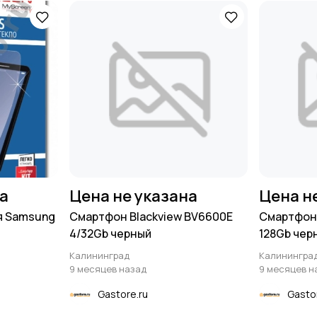
на
Цена не указана
Цена н
я Samsung
Смартфон Blackview BV6600E
Смартфон 
4/32Gb черный
128Gb черн
Калининград
Калинингра
9 месяцев назад
9 месяцев н
Gastore.ru
Gasto