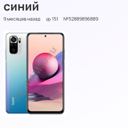
синий
9 месяцев назад
151
№52889896889