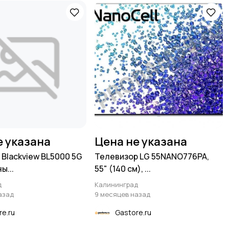
е указана
Цена не указана
Blackview BL5000 5G
Телевизор LG 55NANO776PA,
ы...
55" (140 см), ...
д
Калининград
азад
9 месяцев назад
re.ru
Gastore.ru