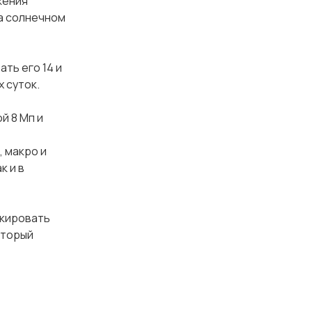
жения
а солнечном
ть его 14 и
 суток.
й 8 Мп и
 макро и
к и в
окировать
оторый