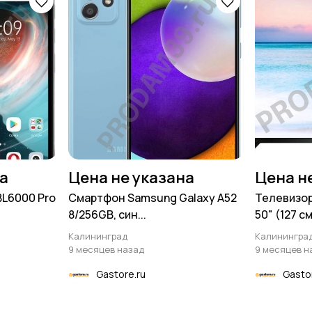
на
Цена не указана
Цена н
BL6000 Pro
Смартфон Samsung Galaxy A52
Телевизор
8/256GB, син...
50" (127 см.
Калининград
Калинингра
9 месяцев назад
9 месяцев н
Gastore.ru
Gasto