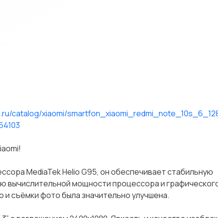
e.ru/catalog/xiaomi/smartfon_xiaomi_redmi_note_10s_6_12
64103
iaomi!
ессора MediaTek Helio G95, он обеспечивает стабильную
ию вычислительной мощности процессора и графическог
о и съёмки фото была значительно улучшена.