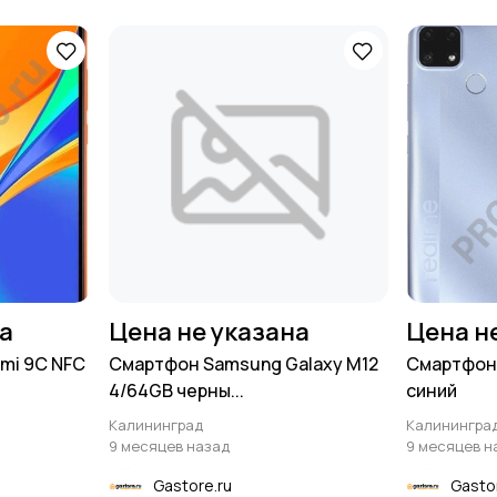
на
Цена не указана
Цена н
mi 9C NFC
Смартфон Samsung Galaxy M12
Смартфон 
4/64GB черны...
синий
Калининград
Калинингра
9 месяцев назад
9 месяцев н
Gastore.ru
Gasto