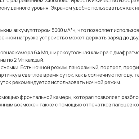
” с разрешением 2400x1080. Яркость и качество изобра
ону данного уровня. Экраном удобно пользоваться как н
мким аккумулятором 5000 мА*ч, что позволяет использова
ренной нагрузке устройство может держать заряд до двух
новная камера 64 Мп, широкоугольная камера с диафрагмо
ны по 2 Мп каждый.
ъемки. Есть ночной режим, панорамный, портрет, профи,
тинку в светлое время суток, как в солнечную погоду, та
суток рекомендуется использовать ночной режим.
помощью фронтальной камеры, которая позволяет разбл
анным возможен также с помощью отпечатков пальцев к