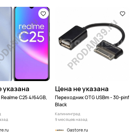
е указана
Цена не указана
Realme C25 4/64GB,
Переходник OTG USBm - 30-pinf
Black
д
Калининград
азад
9 месяцев назад
re.ru
Gastore.ru