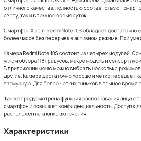
Смартфон оснащен AMOLED-дисплеем с диагональю 6.43
отличного качества, полностью соответствуют смартф
свету, так и в темное время суток.
Смартфон Xiaomi Redmi Note 10S обладает достаточно е
более часов без перерыва в активном режиме. При уме
Камера Redmi Note 10S состоит из четырех модулей. Ос
углом обзора 118 градусов, макро модуль и сенсор глуби
В приложении меню можно выбрать несколько режимов с
другие. Камера достаточно хорошо и четко передает кар
пасмурную. Для более четких снимков в темное время 
Так же предусмотрена функция распознавания лица с 
смартфон и повышает конфиденциальность. Доступ к д
расположен на кнопке включения
Характеристики