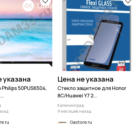
е указана
Цена не указана
 Philips 50PUS6504,
Стекло защитное для Honor
..
8C/Huawei Y7 2...
д
Калининград
азад
9 месяцев назад
re.ru
Gastore.ru