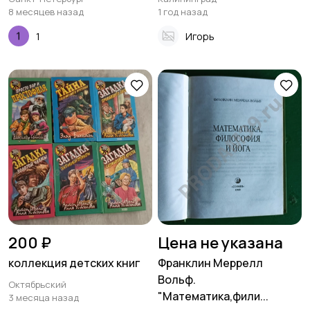
8 месяцев назад
1 год назад
1
Игорь
200 ₽
Цена не указана
коллекция детских книг
Франклин Меррелл
Вольф.
Октябрьский
"Математика,фили...
3 месяца назад