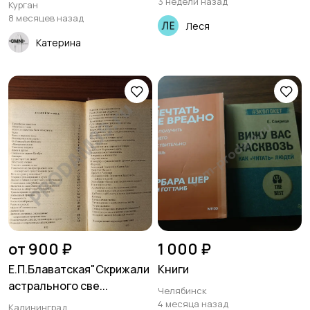
3 недели назад
Курган
8 месяцев назад
Леся
Катерина
от 900 ₽
1 000 ₽
Е.П.Блаватская"Скрижали
Книги
астрального све...
Челябинск
4 месяца назад
Калининград