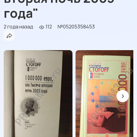
года"
2 года назад
112
№05205358453