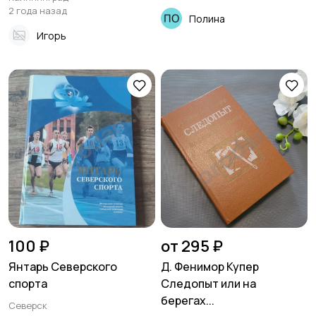
2 года назад
Полина
Игорь
100 ₽
от 295 ₽
Янтарь Северского
Д. Фенимор Купер
спорта
Следопыт или на
берегах...
Северск