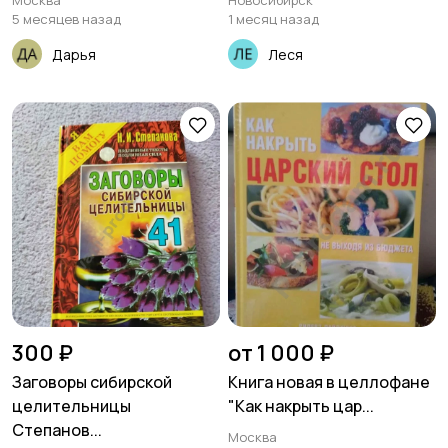
Москва
Новосибирск
5 месяцев назад
1 месяц назад
Дарья
Леся
300 ₽
от 1 000 ₽
Заговоры сибирской
Книга новая в целлофане
целительницы
"Как накрыть цар...
Степанов...
Москва