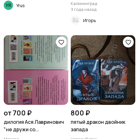
Калининград
Yrus
3 года назад
Игорь
от 700 ₽
800 ₽
дилогия Ася Лавринович
пятый дракон двойник
"не дружи со...
запада