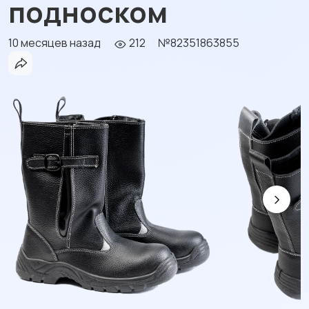
подноском
10 месяцев назад
212
№82351863855