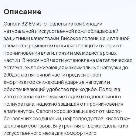
Описание
Сапоги 3218М изготовлены из комбинации
натуральной и искусственной кожи обладающей
защитными качествами. Высокое голенище и втачной
элемент с ремешком позволяют защитить ноги от
проникновения влаги, грязи и мелкодисперсных
частиц. В носочной части установлена металлическая
вставка, выдерживающая максимальные нагрузки до
200Дж, а в пяточной части предусмотрен
амортизатор снижающий ударные нагрузки и
обеспечивающий удобство при ходьбе. Подошва
изготовлена литьевым методом из однослойного
полиуретана, надежно защищая от проникновения
влаги внутрь. Сапоги хорошо защищают от масло-
бензольных соединений, нефтепродуктов, кислотно-
щелочных составов. Внутренняя отделка сделана из
искусственного меха для комфортного