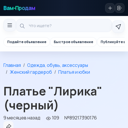
Вам-Продам
Подайте объявление
Быстрое объявление
Публикуйте в 
Главная
Одежда, обувь, аксессуары
Женский гардероб
Платья и юбки
Платье "Лирика"
(черный)
9 месяцев назад
109
№89217390176