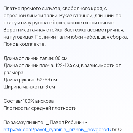
Платье прямого силуэта, свободного кроя, с
отрезной линией талии. Рукав втачной, длинный, по
окату и низу рукава сборка, манжеты притачные.
Воротник втачная стойка. Застежка ассиметричная,
на пуговицах. По линии талии юбки небольшая сборка.
Пояс в комплекте.
Длина от линии талии: 80 см
Длина от линии плеча: 122-124 см, в зависимости от
размера
Длина рукава: 62-63 см
Ширина манжеты: 3 см
Состав: 100% вискоза
Плотность: средней плотности
По заказу пишите: _ Павел Рябинин -
http://vk.com/pavel_ryabinin_nizhniy_novgorod<
br />