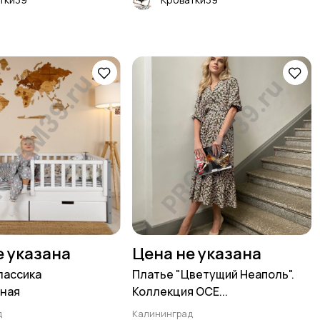
е указана
Цена не указана
лассика
Платье "Цветущий Неаполь".
ьная
Коллекция ОСЕ...
д
Калининград