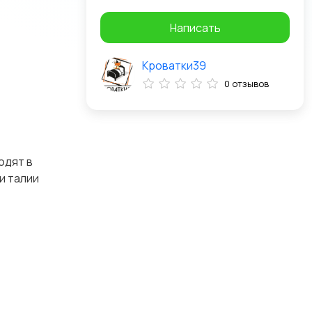
Написать
Кроватки39
0 отзывов
одят в
и талии