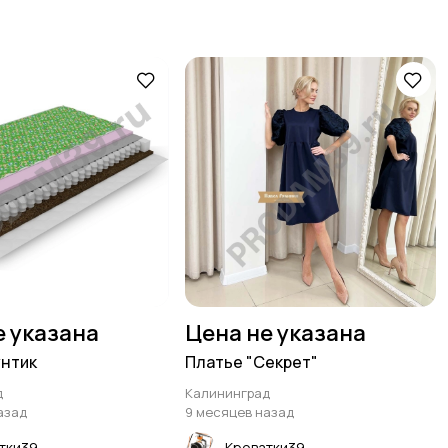
е указана
Цена не указана
нтик
Платье "Секрет"
д
Калининград
азад
9 месяцев назад
тки39
Кроватки39