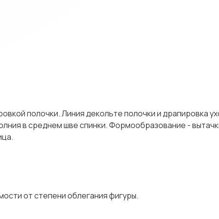
овкой полочки. Линия декольте полочки и драпировка ух
молния в среднем шве спинки. Формообразование - вытачк
ица.
имости от степени облегания фигуры.