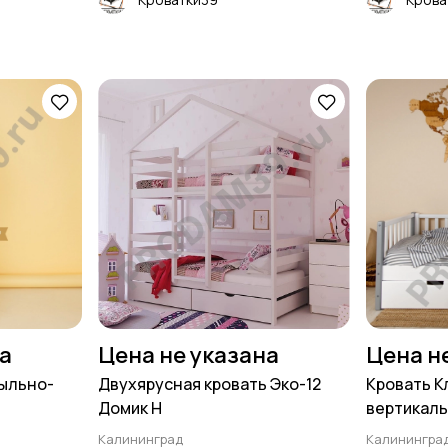
на
Цена не указана
Цена н
пыльно-
Двухярусная кровать Эко-12
Кровать К
Домик Н
вертикал
Калининград
Калинингра