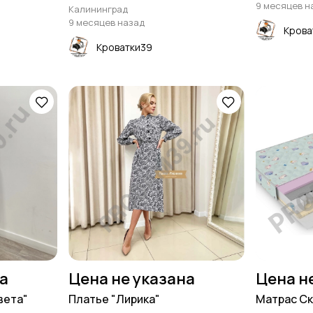
9 месяцев н
Калининград
9 месяцев назад
Крова
Кроватки39
на
Цена не указана
Цена н
вета"
Платье "Лирика"
Матрас Ск