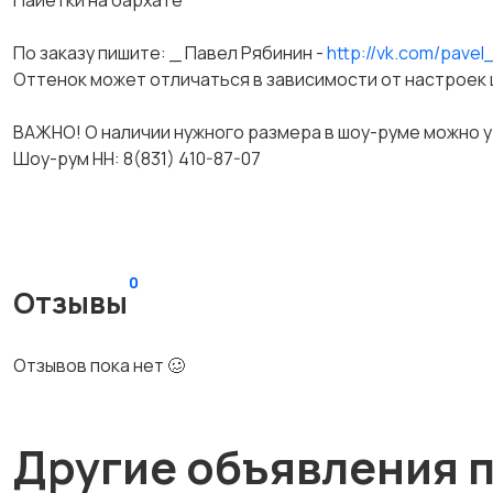
Пайетки на бархате
По заказу пишите: _ Павел Рябинин -
http://vk.com/pavel
Оттенок может отличаться в зависимости от настроек
ВАЖНО! О наличии нужного размера в шоу-руме можно ут
Шоу-рум НН: 8(831) 410-87-07
0
Отзывы
Отзывов пока нет 🥴
Другие объявления 