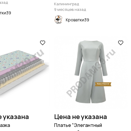
азад
Калининград
9 месяцев назад
тки39
Кроватки39
е указана
Цена не указана
азка
Платье "Элегантный