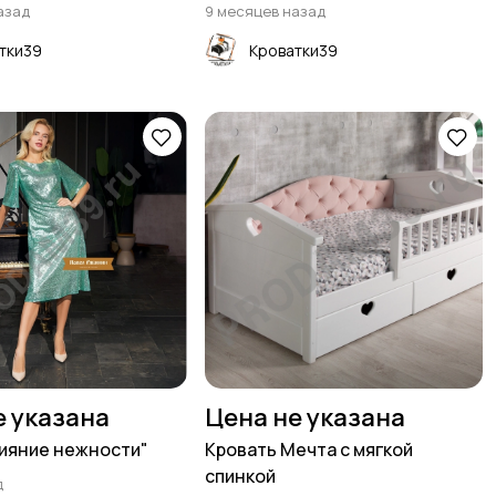
азад
9 месяцев назад
тки39
Кроватки39
е указана
Цена не указана
ияние нежности"
Кровать Мечта с мягкой
спинкой
д