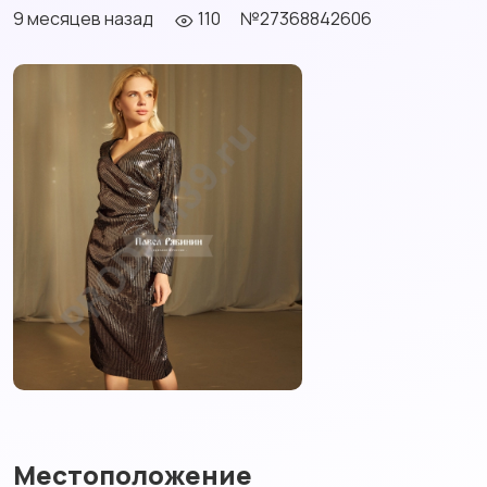
9 месяцев назад
110
№27368842606
Местоположение