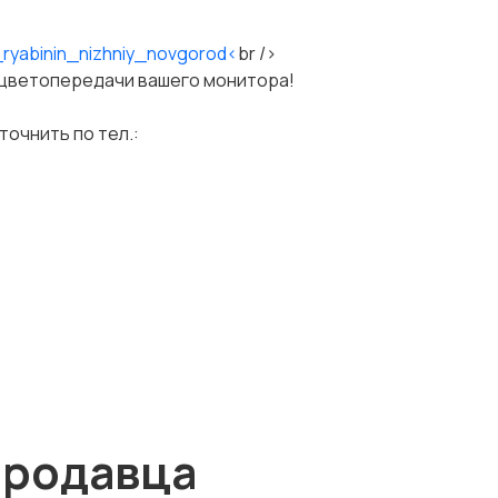
_ryabinin_nizhniy_novgorod<
br />
 цветопередачи вашего монитора!
очнить по тел.:
продавца