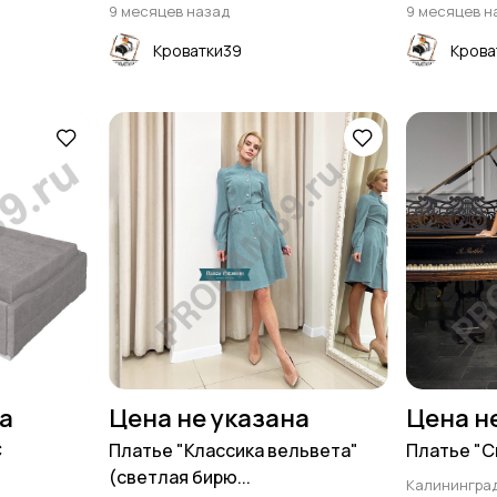
9 месяцев назад
9 месяцев н
Кроватки39
Крова
на
Цена не указана
Цена н
С
Платье "Классика вельвета"
Платье "С
(светлая бирю...
Калинингра