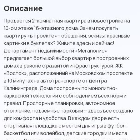
Описание
Продается 2-комнатная квартира в новостройке на
10-ом этаже 16-этажного дома. Зачем покупать
квартиру «в проекте» - обещания, эскизы, красивые
картинки в буклетах? Живите здесь и сейчас!
Департамент недвижимости «Мегаполис»
предлагает большой выбор квартир в построенных
домах в районе с развитой инфраструктурой. ЖК
«Восток», расположенный на Московском проспекте
в 10 минутах на автотранспорте от центра
Калининграда. Дома построены по монолитно-
каркасной технологии с соблюдением всех норм и
правил. Просторные планировки, автономное
отопление, подземные парковки – здесь все создано
для комфорта и удобства. В каждом дворе есть
спортивная площадка с местом для игры в футбол,
баскетбол или волейбол, детские городки и места