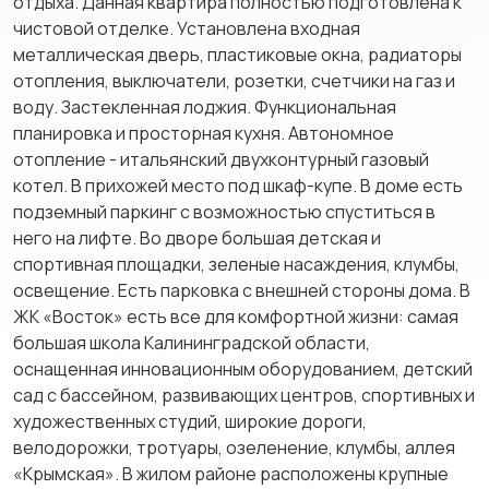
отдыха. Данная квартира полностью подготовлена к
чистовой отделке. Установлена входная
металлическая дверь, пластиковые окна, радиаторы
отопления, выключатели, розетки, счетчики на газ и
воду. Застекленная лоджия. Функциональная
планировка и просторная кухня. Автономное
отопление - итальянский двухконтурный газовый
котел. В прихожей место под шкаф-купе. В доме есть
подземный паркинг с возможностью спуститься в
него на лифте. Во дворе большая детская и
спортивная площадки, зеленые насаждения, клумбы,
освещение. Есть парковка с внешней стороны дома. В
ЖК «Восток» есть все для комфортной жизни: самая
большая школа Калининградской области,
оснащенная инновационным оборудованием, детский
сад с бассейном, развивающих центров, спортивных и
художественных студий, широкие дороги,
велодорожки, тротуары, озеленение, клумбы, аллея
«Крымская». В жилом районе расположены крупные