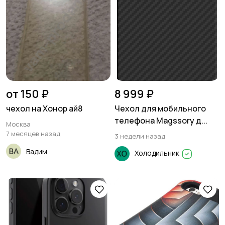
от 150 ₽
8 999 ₽
чехол на Хонор ай8
Чехол для мобильного
телефона Magssory д...
Москва
7 месяцев назад
3 недели назад
Вадим
Холодильник