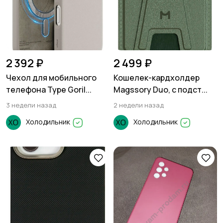
2 392 ₽
2 499 ₽
Чехол для мобильного
Кошелек-кардхолдер
телефона Type Goril...
Magssory Duo, c подст...
3 недели назад
2 недели назад
Холодильник
Холодильник