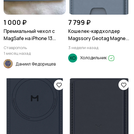
1 000 ₽
7 799 ₽
Премиальный чехол с
Кошелек-кардхолдер
MagSafe на iPhone 13...
Magssory Geotag Magne...
Ставрополь
3 недели назад
1 месяц назад
Холодильник
Даниил Федорищев