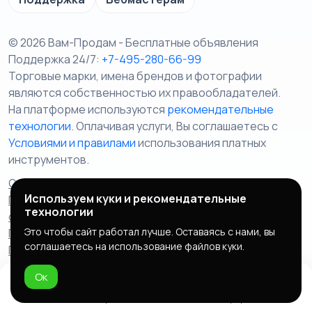
© 2026 Вам-Продам - Бесплатные объявления
Поддержка 24/7:
+7-495-280-66-99
Торговые марки, имена брендов и фотографии
являются собственностью их правообладателей.
На платформе используются
рекомендательные
технологии
. Оплачивая услуги, Вы соглашаетесь c
Условиями и правилами
использования платных
инструментов.
Отказ от ответственности
Правила сервиса
Используем куки и рекомендательные
Политика конфиденциальности
Пользовательское
технологии
соглашение
Запрещенные товары/услуги
Это чтобы сайт работал лучше. Оставаясь с нами, вы
Правообладателям
Партнерская программа
соглашаетесь на использование файлов куки.
Политика cookie
Ок
Домой
Избранное
Добавить
Чат
Профиль