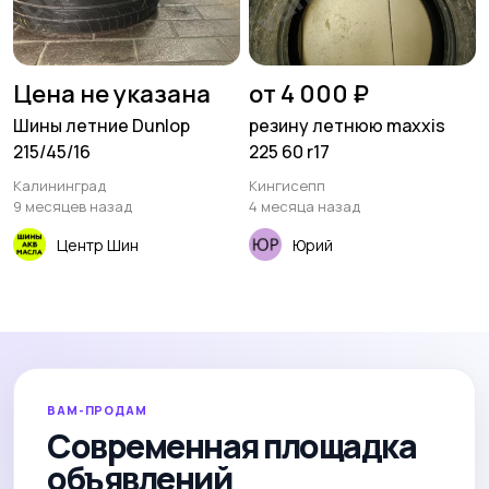
Цена не указана
от 4 000 ₽
Шины летние Dunlop
резину летнюю maxxis
215/45/16
225 60 r17
Калининград
Кингисепп
9 месяцев назад
4 месяца назад
Центр Шин
Юрий
ВАМ-ПРОДАМ
Современная площадка
объявлений