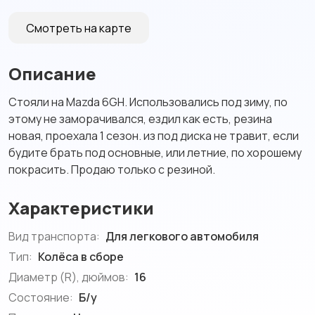
Смотреть на карте
Описание
Стояли на Mazda 6GH. Использовались под зиму, по
этому не заморачивался, ездил как есть, резина
новая, проехала 1 сезон. из под диска не травит, если
будите брать под основные, или летние, по хорошему
покрасить. Продаю только с резиной.
Характеристики
Вид транспорта:
Для легкового автомобиля
Тип:
Колёса в сборе
Диаметр (R), дюймов:
16
Состояние:
Б/у