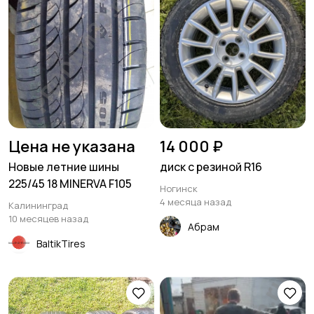
Цена не указана
14 000 ₽
Новые летние шины
диск с резиной R16
225/45 18 MINERVA F105
Ногинск
4 месяца назад
Калининград
10 месяцев назад
Абрам
BaltikTires