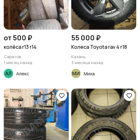
от 500 ₽
55 000 ₽
колёса r13 r14
Колеса Toyota rav 4 r18
Саратов
Казань
1 месяц назад
3 месяца назад
Алекс
Миха