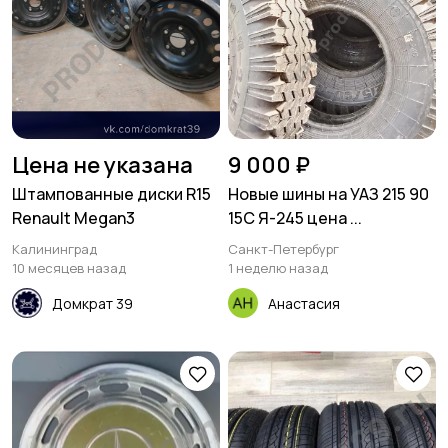
Цена не указана
9 000 ₽
Штампованные диски R15
Новые шины на УАЗ 215 90
Renault Megan3
15С Я-245 цена ...
Калининград
Санкт-Петербург
10 месяцев назад
1 неделю назад
Домкрат 39
Анастасия