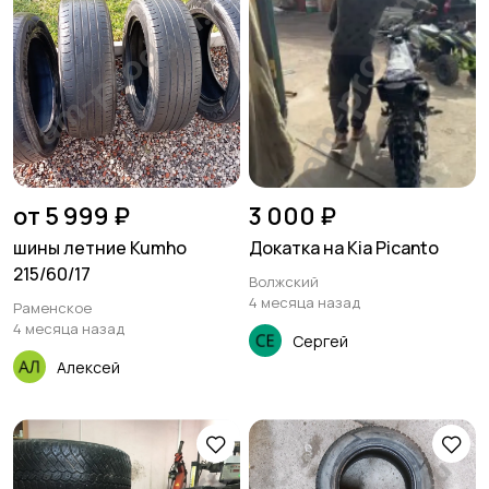
от 5 999 ₽
3 000 ₽
шины летние Kumho
Докатка на Kia Picanto
215/60/17
Волжский
4 месяца назад
Раменское
4 месяца назад
Сергей
Алексей