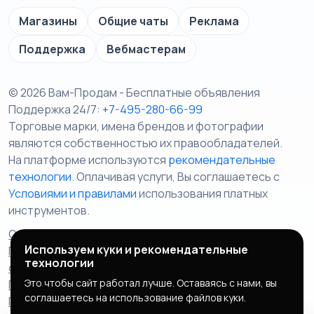
Магазины
Общие чаты
Реклама
Поддержка
Вебмастерам
© 2026 Вам-Продам - Бесплатные объявления
Поддержка 24/7:
+7-495-280-66-99
Торговые марки, имена брендов и фотографии
являются собственностью их правообладателей.
На платформе используются
рекомендательные
технологии
. Оплачивая услуги, Вы соглашаетесь c
Условиями и правилами
использования платных
инструментов.
Отказ от ответственности
Правила сервиса
Используем куки и рекомендательные
Политика конфиденциальности
Пользовательское
технологии
соглашение
Запрещенные товары/услуги
Это чтобы сайт работал лучше. Оставаясь с нами, вы
Правообладателям
Партнерская программа
соглашаетесь на использование файлов куки.
Политика cookie