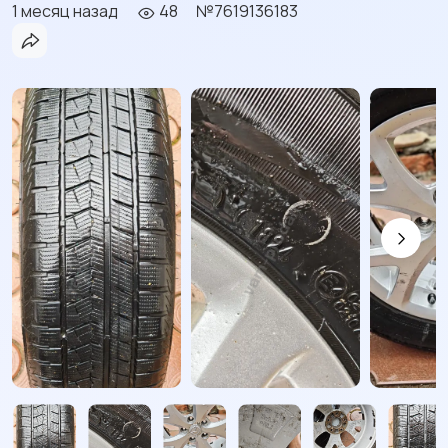
1 месяц назад
48
№7619136183