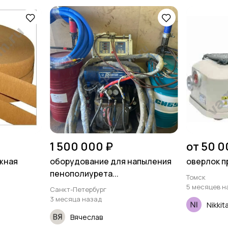
1 500 000 ₽
от 50 0
жная
оборудование для напыления
оверлок 
пенополиурета...
Томск
5 месяцев н
Санкт-Петербург
3 месяца назад
Nikkit
Вячеслав