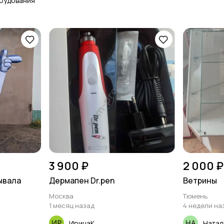
рудования
3 900 ₽
2 000 ₽
ывала
Дермапен Dr.pen
Ветрины
Москва
Тюмень
1 месяц назад
4 недели на
ИринаК
Натал