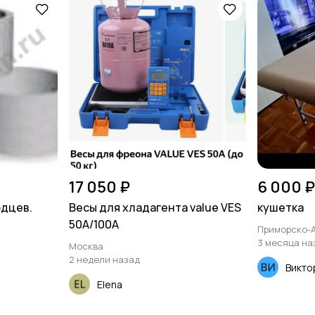
17 050 ₽
6 000 ₽
одцев.
Весы для хладагента value VES
кушетка
50A/100A
Приморско-
3 месяца на
Москва
2 недели назад
Викто
Elena