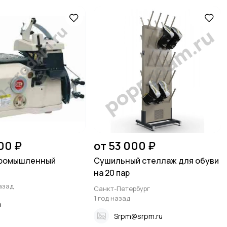
00 ₽
от 53 000 ₽
промышленный
Сушильный стеллаж для обуви
на 20 пар
азад
Санкт-Петербург
1 год назад
a
Srpm@srpm.ru