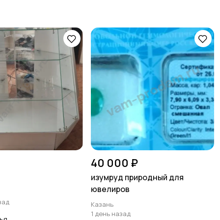
40 000 ₽
изумруд природный для
ювелиров
зад
Казань
1 день назад
ья