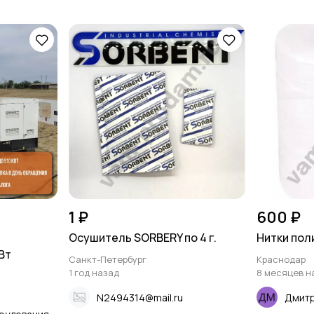
1 ₽
600 ₽
Осушитель SORBERY по 4 г.
Нитки пол
Вт
Санкт-Петербург
Краснодар
1 год назад
8 месяцев н
N2494314@mail.ru
Дмит