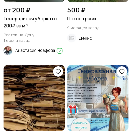
от 200 ₽
500 ₽
Генеральная уборка от
Покос травы
200₽ за м ²
9 месяцев назад
Ростов-на-Дону
Денис
1 месяц назад
Анастасия Ясафова