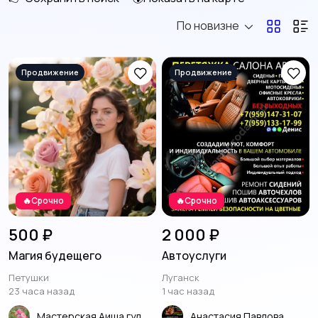
По новизне
Измерительные
Отопление и
инструменты
вентиляция
8
12
Сантехника и
Сыпучие материалы
водоснабжение
15
🔥Срочно
🔥Срочно
Другое
13
500 ₽
2 000 ₽
Магия будещего
Автоуслуги
Петушки
Луганск
23 часа назад
1 час назад
Мастерская Аиша гул🌸🩷
Анастасия Павлова