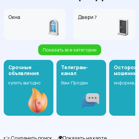
Окна
Двери
7
Показать все категории
Потолки
Лестницы
Срочные
Телеграм-
Осторож
объявления
канал
мошенни
купить выгодно
Вам-Продам
информаци
Стройматериалы
Электрика
20
61
Электроинструмент
Ручные инструменты
ы
47
68
👉 Сохранить поиск
🌍Показать на карте