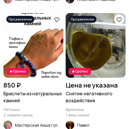
🔥Срочно
🔥Срочно
850 ₽
Цена не указана
Браслеты из натуральных
Снятие негативного
камней
воздействия
Петушки
Бронницы
2 недели назад
1 день назад
Мастерская Аиша гул🌸🩷
Павел