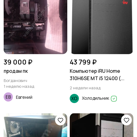
39 000 ₽
43 799 ₽
продам пк
Компьютер iRU Home
310H6SE MT i5 12400 (...
Богданович
1 неделю назад
2 недели назад
Евгений
Холодильник