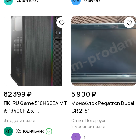
Анастасия
Максим
82 399 ₽
5 900 ₽
ПК iRU Game 510H6SEA MT,
Моноблок Pegatron Dubai
i5 13400F 2.5, ...
CR 21.5"
3 недели назад
Санкт-Петербург
8 месяцев назад
Холодильник
1