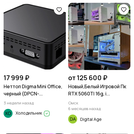
17 999 ₽
от 125 600 ₽
Неттоп Digma Mini Office,
Новый,Белый Игровой Пк
черный (DPCN-...
RTX 5060TI 16g, i...
3 недели назад
Омск
6 месяцев назад
Холодильник
Digital Age