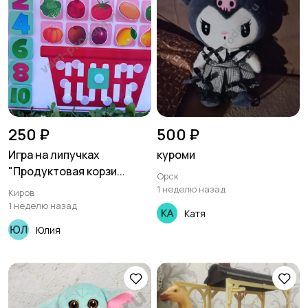
250 ₽
500 ₽
Игра на липучках
куроми
"Продуктовая корзи...
Орск
1 неделю назад
Киров
1 неделю назад
Катя
Юлия