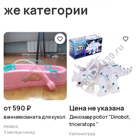
же категории
от 590 ₽
Цена не указана
ваннаякомната для кукол.
Динозавр робот "Dinobot,
triceratops "
Ижевск
3 месяца назад
Калининград