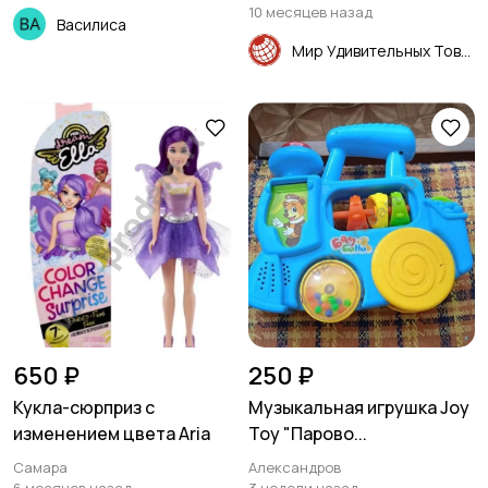
10 месяцев назад
Василиса
Мир Удивительных Товаров
650 ₽
250 ₽
Кукла-сюрприз с
Музыкальная игрушка Joy
изменением цвета Aria
Toy "Парово...
Самара
Александров