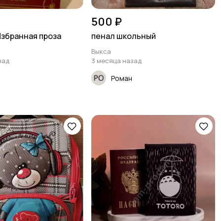
500 ₽
Избранная проза
пенал школьный
Выкса
зад
3 месяца назад
Роман