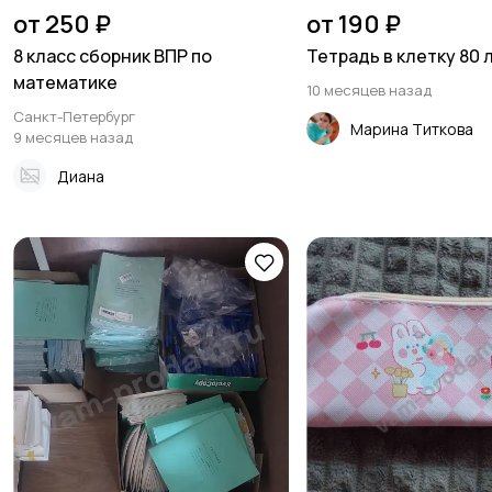
от 250 ₽
от 190 ₽
8 класс сборник ВПР по
Тетрадь в клетку 80 
математике
10 месяцев назад
Санкт-Петербург
Марина Титкова
9 месяцев назад
Диана