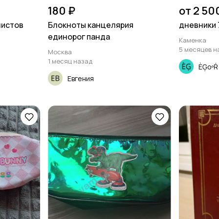
180 ₽
от 2 50
листов
Блокноты канцелярия
дневники 
единорог панда
Каменка
5 месяцев н
Москва
1 месяц назад
ÈĢoºŔ
Евгения