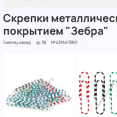
Скрепки металличес
покрытием "Зебра"
1 месяц назад
38
№4316413801