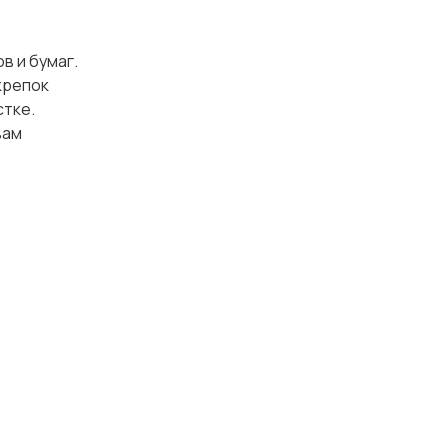
в и бумаг.
крепок
стке.
вам