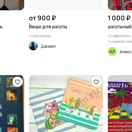
от 900 ₽
1 000 ₽
ть
Вещи для школы
школьный 
1 год назад
Ставрополь
1 неделю на
Даниил
Алекс