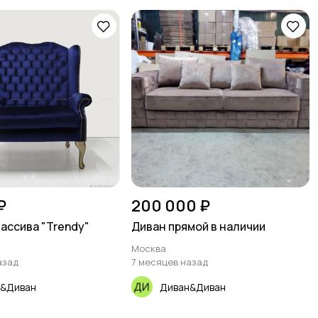
₽
200 000 ₽
массива "Trendy"
Диван прямой в наличии
Москва
азад
7 месяцев назад
&Диван
Диван&Диван