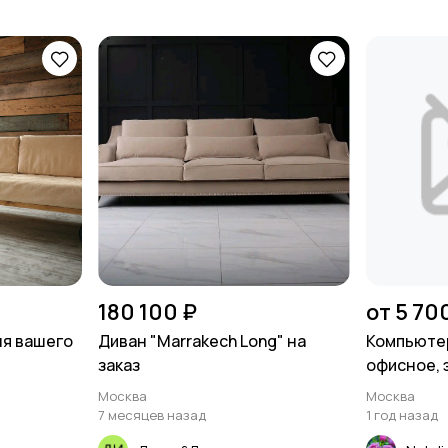
180 100 ₽
от 5 70
ля вашего
Диван "Marrakech Long" на
Компьютер
заказ
офисное, 
Москва
Москва
7 месяцев назад
1 год назад