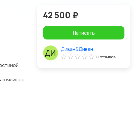
42 500 ₽
Написать
Диван&Диван
0 отзывов
остиной,
высочайшее