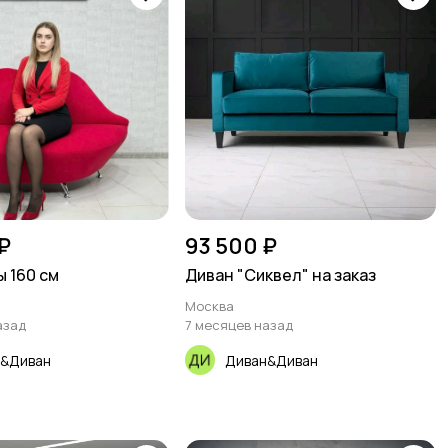
₽
93 500 ₽
ы 160 см
Диван "Сиквел" на заказ
Москва
азад
7 месяцев назад
&Диван
Диван&Диван