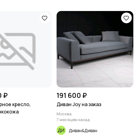
0 ₽
191 600 ₽
ное кресло,
Диван Joy на заказ
экокожа
Москва
7 месяцев назад
Диван&Диван