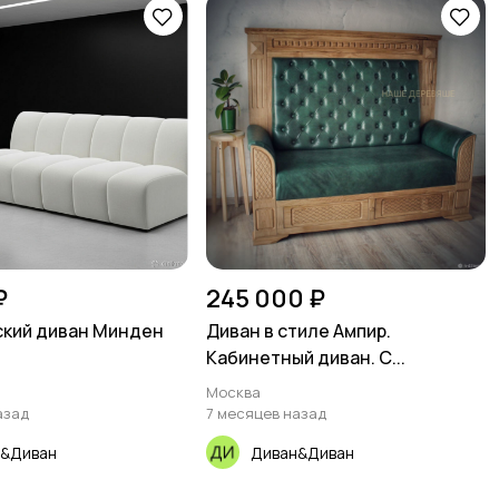
₽
245 000 ₽
ский диван Минден
Диван в стиле Ампир.
Кабинетный диван. С...
Москва
азад
7 месяцев назад
&Диван
Диван&Диван