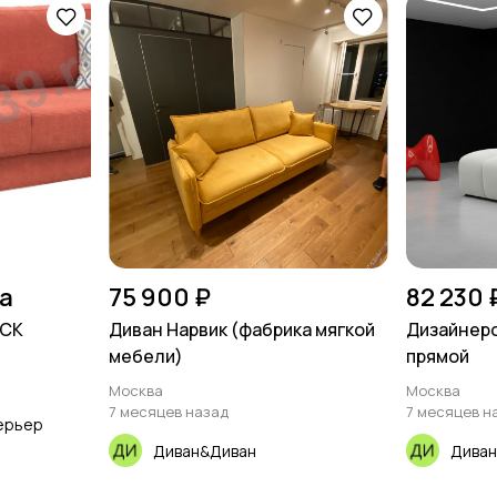
на
75 900 ₽
82 230 
АСК
Диван Нарвик (фабрика мягкой
Дизайнер
мебели)
прямой
Москва
Москва
7 месяцев назад
7 месяцев н
терьер
Диван&Диван
Диван