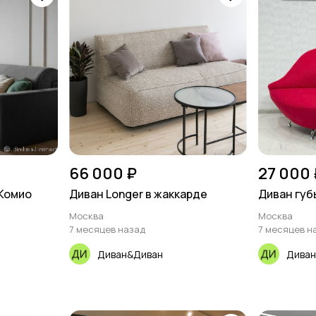
66 000 ₽
27 000 
 Комиo
Диван Longer в жаккарде
Диван губ
Москва
Москва
7 месяцев назад
7 месяцев н
Диван&Диван
Диван