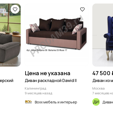
Цена не указана
47 500 
ерский
Диван раскладной Dawid II
Диван из 
Калининград
Москва
9 месяцев назад
7 месяцев н
Boxx мебель и интерьер
Диван