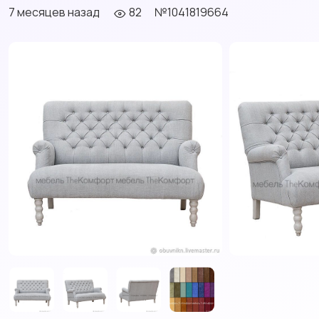
7 месяцев назад
82
№1041819664