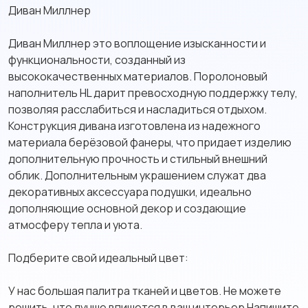
Диван Миллнер
Диван Миллнер это воплощение изысканности и
функциональности, созданный из
высококачественных материалов. Поролоновый
наполнитель HL дарит превосходную поддержку телу,
позволяя расслабиться и насладиться отдыхом.
Конструкция дивана изготовлена из надежного
материала берёзовой фанеры, что придает изделию
дополнительную прочность и стильный внешний
облик. Дополнительным украшением служат два
декоративных аксессуара подушки, идеально
дополняющие основной декор и создающие
атмосферу тепла и уюта.
Подберите свой идеальный цвет:
У нас большая палитра тканей и цветов. Не можете
решить, что лучше впишется в ваш интерьер Напишите